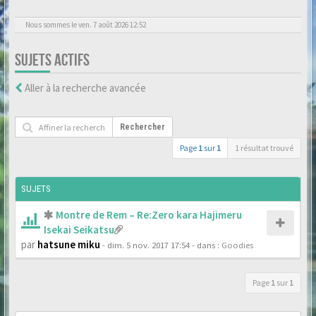
Nous sommes le ven. 7 août 2026 12:52
SUJETS ACTIFS
Aller à la recherche avancée
Rechercher
Page
1
sur
1
1 résultat trouvé
SUJETS
Montre de Rem – Re:Zero kara Hajimeru
Isekai Seikatsu
par
hatsune miku
- dim. 5 nov. 2017 17:54
- dans :
Goodies
Page
1
sur
1