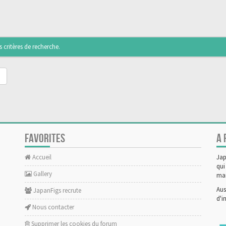
critères de recherche.
FAVORITES
A 
Accueil
Jap
qui
Gallery
man
Aus
JapanFigs recrute
d'i
Nous contacter
Supprimer les cookies du forum