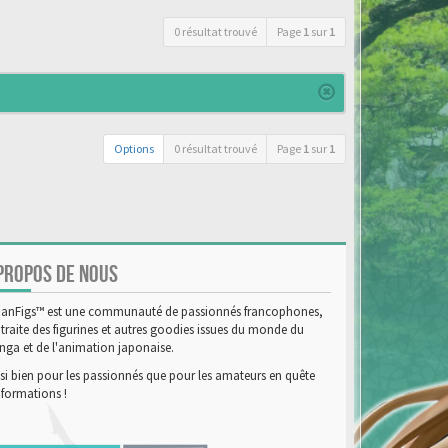
0 résultat trouvé
Page
1
sur
1
Options
0 résultat trouvé
Page
1
sur
1
PROPOS DE NOUS
anFigs™ est une communauté de passionnés francophones,
 traite des figurines et autres goodies issues du monde du
ga et de l'animation japonaise.
si bien pour les passionnés que pour les amateurs en quête
nformations !