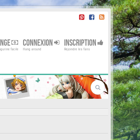
ENGE
CONNEXION
INSCRIPTION
gurine facile
Hang around
Rejoindre les fans