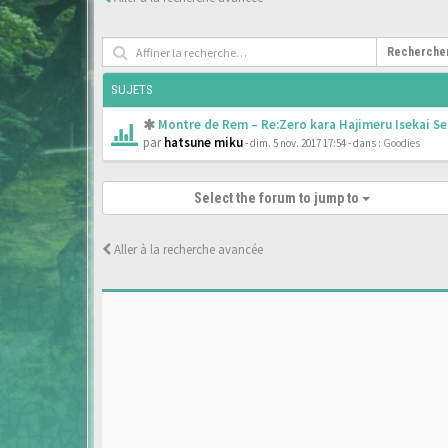
Recherche
SUJETS
Montre de Rem – Re:Zero kara Hajimeru Isekai Se
par
hatsune miku
- dim. 5 nov. 2017 17:54
- dans :
Goodies
Select the forum to jump to
Aller à la recherche avancée