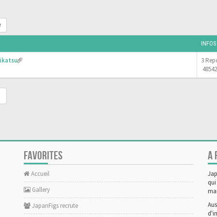
r
INFOS
ikatsu
3 Rep
48542
FAVORITES
A 
Accueil
Jap
qui
Gallery
man
Aus
JapanFigs recrute
d'i