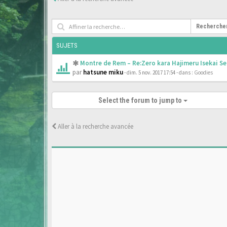
Recherche
SUJETS
Montre de Rem – Re:Zero kara Hajimeru Isekai Se
par
hatsune miku
- dim. 5 nov. 2017 17:54
- dans :
Goodies
Select the forum to jump to
Aller à la recherche avancée