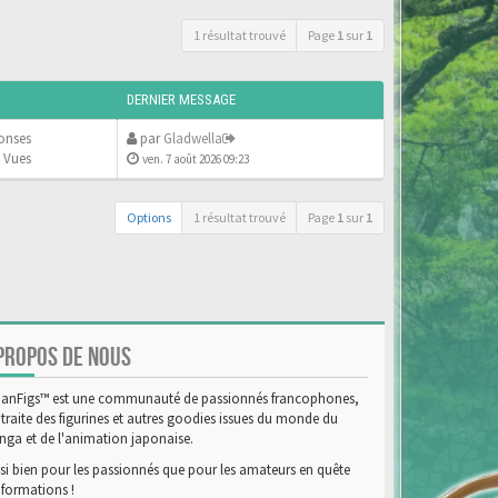
1 résultat trouvé
Page
1
sur
1
DERNIER MESSAGE
onses
par
Gladwella
 Vues
ven. 7 août 2026 09:23
Options
1 résultat trouvé
Page
1
sur
1
PROPOS DE NOUS
anFigs™ est une communauté de passionnés francophones,
 traite des figurines et autres goodies issues du monde du
ga et de l'animation japonaise.
si bien pour les passionnés que pour les amateurs en quête
nformations !