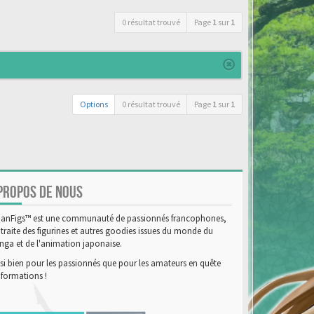
0 résultat trouvé
Page
1
sur
1
Options
0 résultat trouvé
Page
1
sur
1
PROPOS DE NOUS
anFigs™ est une communauté de passionnés francophones,
 traite des figurines et autres goodies issues du monde du
ga et de l'animation japonaise.
si bien pour les passionnés que pour les amateurs en quête
nformations !