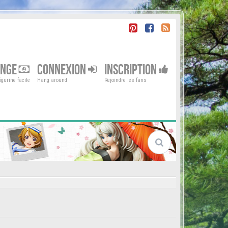
ENGE
CONNEXION
INSCRIPTION
gurine facile
Hang around
Rejoindre les fans