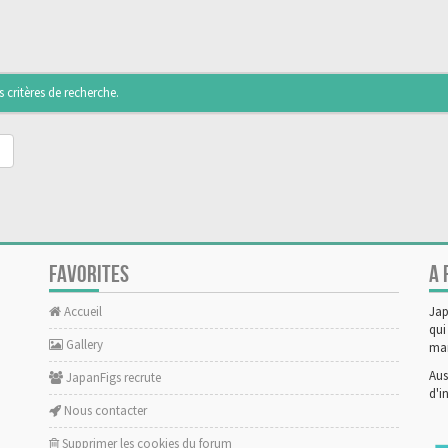
critères de recherche.
FAVORITES
A 
Accueil
Jap
qui
Gallery
man
Aus
JapanFigs recrute
d'i
Nous contacter
Supprimer les cookies du forum