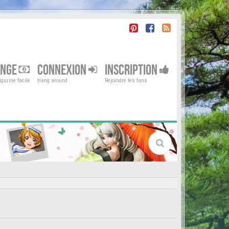
ENGE
CONNEXION
INSCRIPTION
gurine facile
Hang around
Rejoindre les fans