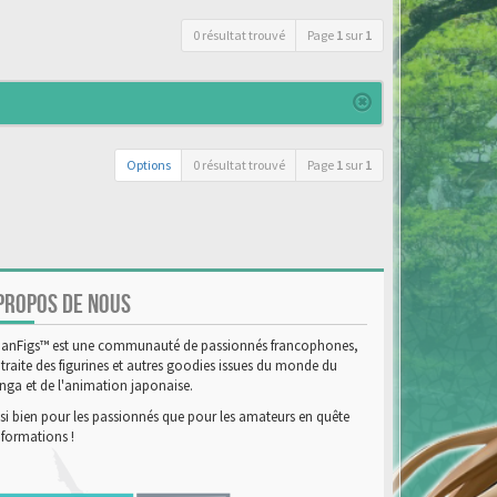
0 résultat trouvé
Page
1
sur
1
Options
0 résultat trouvé
Page
1
sur
1
PROPOS DE NOUS
anFigs™ est une communauté de passionnés francophones,
 traite des figurines et autres goodies issues du monde du
ga et de l'animation japonaise.
si bien pour les passionnés que pour les amateurs en quête
nformations !