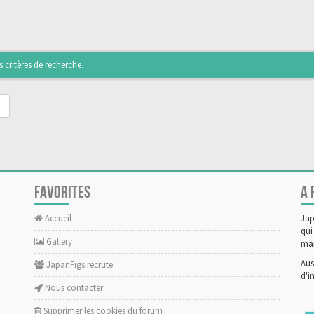
critères de recherche.
FAVORITES
A 
Accueil
Jap
qui
Gallery
man
Aus
JapanFigs recrute
d'i
Nous contacter
Supprimer les cookies du forum