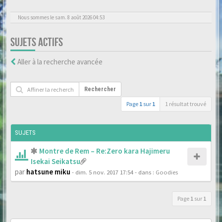
Nous sommes le sam. 8 août 2026 04:53
SUJETS ACTIFS
Aller à la recherche avancée
Rechercher
Page
1
sur
1
1 résultat trouvé
SUJETS
Montre de Rem – Re:Zero kara Hajimeru
Isekai Seikatsu
par
hatsune miku
- dim. 5 nov. 2017 17:54
- dans :
Goodies
Page
1
sur
1