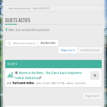
Nous sommes le ven. 7 août 2026 15:07
SUJETS ACTIFS
Aller à la recherche avancée
Rechercher
Page
1
sur
1
1 résultat trouvé
SUJETS
Montre de Rem – Re:Zero kara Hajimeru
Isekai Seikatsu
par
hatsune miku
- dim. 5 nov. 2017 17:54
- dans :
Goodies
Page
1
sur
1