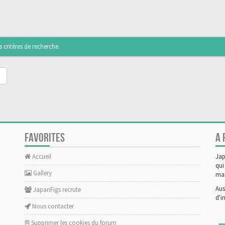
critères de recherche.
FAVORITES
A 
Accueil
Jap
qui
Gallery
man
Aus
JapanFigs recrute
d'i
Nous contacter
Supprimer les cookies du forum