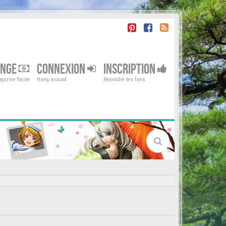
ENGE
CONNEXION
INSCRIPTION
gurine facile
Hang around
Rejoindre les fans