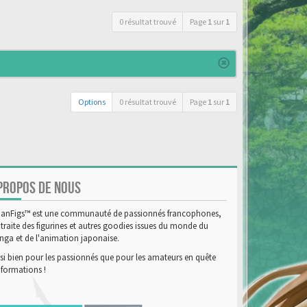
0 résultat trouvé
Page
1
sur
1
Options
0 résultat trouvé
Page
1
sur
1
PROPOS DE NOUS
anFigs™ est une communauté de passionnés francophones,
 traite des figurines et autres goodies issues du monde du
ga et de l'animation japonaise.
si bien pour les passionnés que pour les amateurs en quête
nformations !