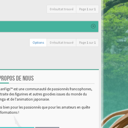
0 résultat trouvé
Page
1
sur
1
Options
0 résultat trouvé
Page
1
sur
1
PROPOS DE NOUS
anFigs™ est une communauté de passionnés francophones,
 traite des figurines et autres goodies issues du monde du
ga et de l'animation japonaise.
si bien pour les passionnés que pour les amateurs en quête
nformations !