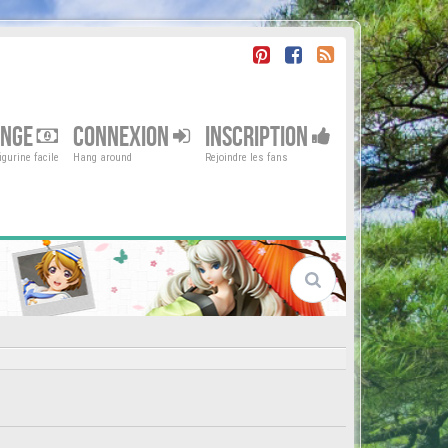
ENGE
CONNEXION
INSCRIPTION
gurine facile
Hang around
Rejoindre les fans