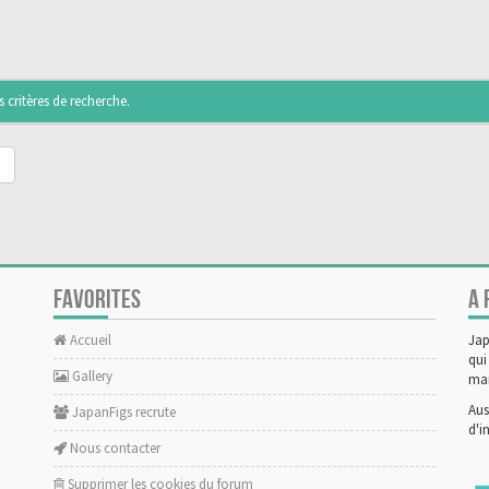
critères de recherche.
FAVORITES
A 
Accueil
Jap
qui
Gallery
man
Aus
JapanFigs recrute
d'i
Nous contacter
Supprimer les cookies du forum