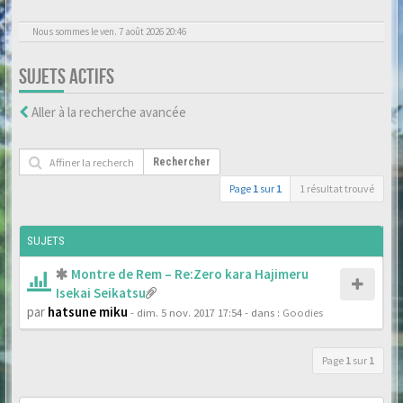
Nous sommes le ven. 7 août 2026 20:46
SUJETS ACTIFS
Aller à la recherche avancée
Rechercher
Page
1
sur
1
1 résultat trouvé
SUJETS
Montre de Rem – Re:Zero kara Hajimeru
Isekai Seikatsu
par
hatsune miku
- dim. 5 nov. 2017 17:54
- dans :
Goodies
Page
1
sur
1