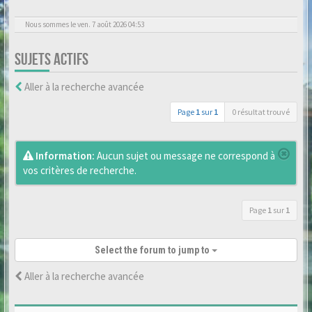
Nous sommes le ven. 7 août 2026 04:53
SUJETS ACTIFS
Aller à la recherche avancée
Page
1
sur
1
0 résultat trouvé
Information:
Aucun sujet ou message ne correspond à
vos critères de recherche.
Page
1
sur
1
Select the forum to jump to
Aller à la recherche avancée