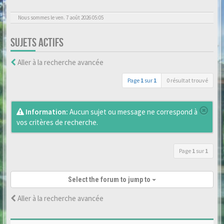
Nous sommes le ven. 7 août 2026 05:05
SUJETS ACTIFS
Aller à la recherche avancée
Page
1
sur
1
0 résultat trouvé
Information:
Aucun sujet ou message ne correspond à
vos critères de recherche.
Page
1
sur
1
Select the forum to jump to
Aller à la recherche avancée