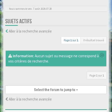
Nous sommes le ven. 7 août 2026 07:28
SUJETS ACTIFS
Aller à la recherche avancée
Page
1
sur
1
0 résultat trouvé
Information:
Aucun sujet ou message ne correspond à
vos critères de recherche.
Page
1
sur
1
Select the forum to jump to
Aller à la recherche avancée