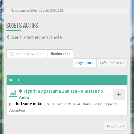
Nous sommes le lun. 10 août 2026 15:51
SUJETS ACTIFS
Aller à la recherche avancée
Rechercher
Page
1
sur
1
1 résultat trouvé
SUJETS
Figurine Agatsuma Zenitsu - Kimetsu no
Yaiba
par
hatsune miku
- jeu. 31 oct. 2019 14:24
- dans :
La boutique de
JapanFigs
Page
1
sur
1