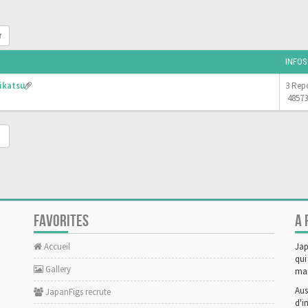
r
INFOS
ikatsu
3 Rep
48573
FAVORITES
A 
Accueil
Jap
qui
Gallery
man
Aus
JapanFigs recrute
d'i