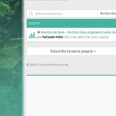
Recherche
SUJETS
Montre de Rem – Re:Zero kara Hajimeru Isekai Se
par
hatsune miku
- dim. 5 nov. 2017 17:54
- dans :
Goodies
Select the forum to jump to
Aller à la recherche avancée