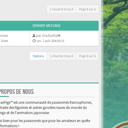
1 résultat trouvé
Page
1
sur
1
DERNIER MESSAGE
onses
par
Gladwella
 Vues
ven. 7 août 2026 09:23
Options
1 résultat trouvé
Page
1
sur
1
PROPOS DE NOUS
anFigs™ est une communauté de passionnés francophones,
 traite des figurines et autres goodies issues du monde du
ga et de l'animation japonaise.
si bien pour les passionnés que pour les amateurs en quête
nformations !