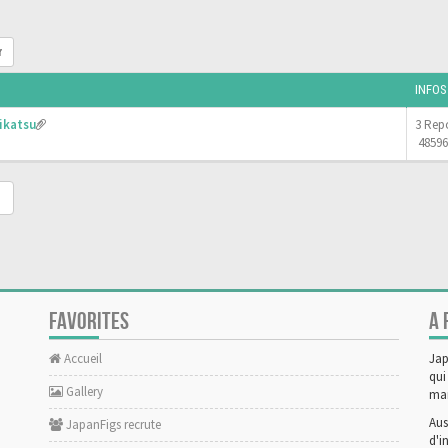
r
INFOS
ikatsu
3 Rep
48596
FAVORITES
A 
Accueil
Jap
qui
Gallery
man
Aus
JapanFigs recrute
d'i