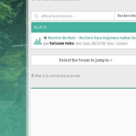
Recherche
SUJETS
Montre de Rem – Re:Zero kara Hajimeru Isekai Se
par
hatsune miku
- dim. 5 nov. 2017 17:54
- dans :
Goodies
Select the forum to jump to
Aller à la recherche avancée