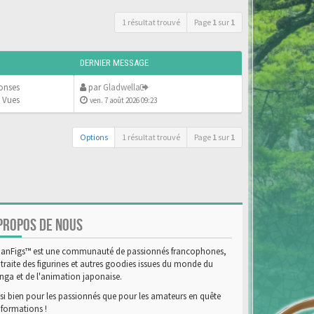
1 résultat trouvé
Page
1
sur
1
DERNIER MESSAGE
onses
par
Gladwella
 Vues
ven. 7 août 2026 09:23
Options
1 résultat trouvé
Page
1
sur
1
PROPOS DE NOUS
anFigs™ est une communauté de passionnés francophones,
 traite des figurines et autres goodies issues du monde du
ga et de l'animation japonaise.
si bien pour les passionnés que pour les amateurs en quête
nformations !