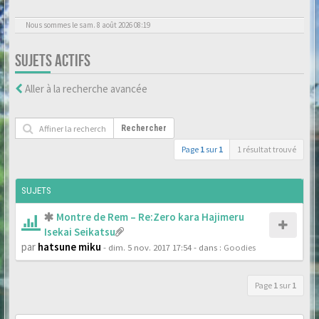
Nous sommes le sam. 8 août 2026 08:19
SUJETS ACTIFS
Aller à la recherche avancée
Rechercher
Page
1
sur
1
1 résultat trouvé
SUJETS
Montre de Rem – Re:Zero kara Hajimeru
Isekai Seikatsu
par
hatsune miku
- dim. 5 nov. 2017 17:54
- dans :
Goodies
Page
1
sur
1