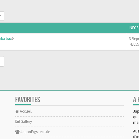
r
INFOS
ikatsu
3 Rep
48555
FAVORITES
A 
Accueil
Jap
qui
Gallery
man
Aus
JapanFigs recrute
d'i