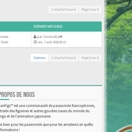
1 résultat trouvé
Page
1
sur
1
DERNIER MESSAGE
onses
par
Gladwella
 Vues
ven. 7 août 2026 09:23
Options
1 résultat trouvé
Page
1
sur
1
PROPOS DE NOUS
anFigs™ est une communauté de passionnés francophones,
 traite des figurines et autres goodies issues du monde du
ga et de l'animation japonaise.
si bien pour les passionnés que pour les amateurs en quête
nformations !