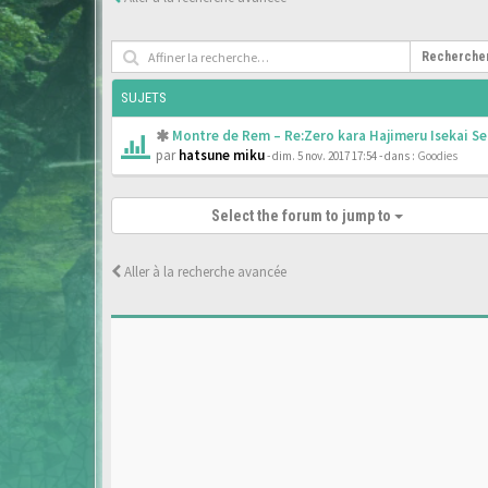
Recherche
SUJETS
Montre de Rem – Re:Zero kara Hajimeru Isekai Se
par
hatsune miku
- dim. 5 nov. 2017 17:54
- dans :
Goodies
Select the forum to jump to
Aller à la recherche avancée