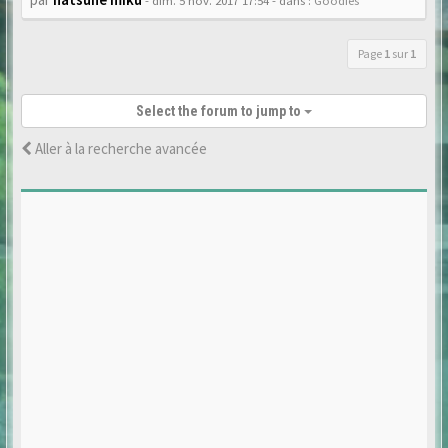
- dim. 5 nov. 2017 17:54
- dans :
Goodies
Page
1
sur
1
Select the forum to jump to
Aller à la recherche avancée