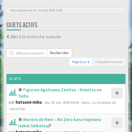
Nous sommes le lun. 10 août 2026 12:46
SUJETS ACTIFS
Aller à la recherche avancée
Rechercher
Page
1
sur
1
2 résultats trouvés
SUJETS
Figurine Agatsuma Zenitsu - Kimetsu no
Yaiba
par
hatsune miku
- jeu. 31 oct. 2019 14:24
- dans :
La boutique de
JapanFigs
Montre de Rem – Re:Zero kara Hajimeru
Isekai Seikatsu
par
hatsune miku