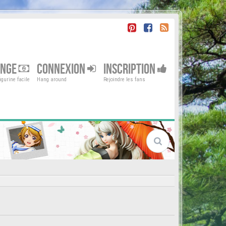
ENGE
CONNEXION
INSCRIPTION
gurine facile
Hang around
Rejoindre les fans