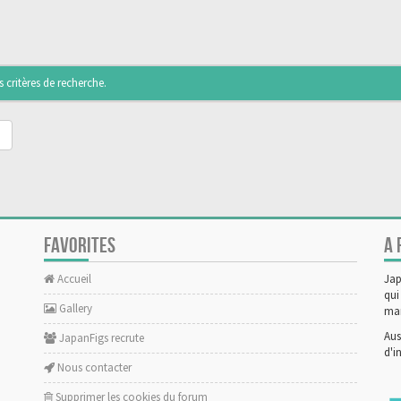
critères de recherche.
FAVORITES
A 
Accueil
Jap
qui
Gallery
man
Aus
JapanFigs recrute
d'i
Nous contacter
Supprimer les cookies du forum