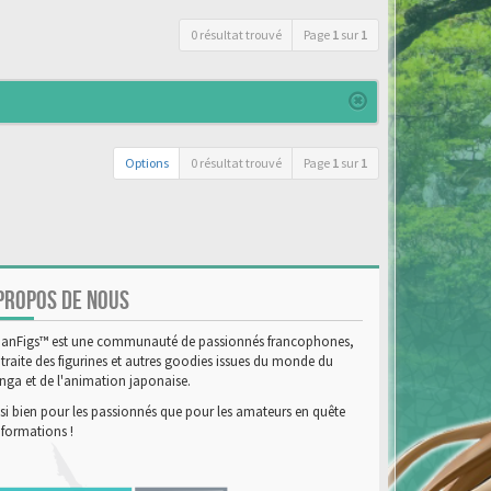
0 résultat trouvé
Page
1
sur
1
Options
0 résultat trouvé
Page
1
sur
1
PROPOS DE NOUS
anFigs™ est une communauté de passionnés francophones,
 traite des figurines et autres goodies issues du monde du
ga et de l'animation japonaise.
si bien pour les passionnés que pour les amateurs en quête
nformations !