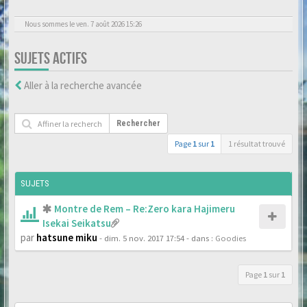
Nous sommes le ven. 7 août 2026 15:26
SUJETS ACTIFS
Aller à la recherche avancée
Rechercher
Page
1
sur
1
1 résultat trouvé
SUJETS
Montre de Rem – Re:Zero kara Hajimeru
Isekai Seikatsu
par
hatsune miku
- dim. 5 nov. 2017 17:54
- dans :
Goodies
Page
1
sur
1