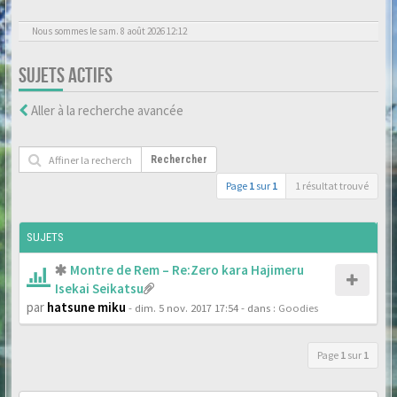
Nous sommes le sam. 8 août 2026 12:12
SUJETS ACTIFS
Aller à la recherche avancée
Rechercher
Page
1
sur
1
1 résultat trouvé
SUJETS
Montre de Rem – Re:Zero kara Hajimeru
Isekai Seikatsu
par
hatsune miku
- dim. 5 nov. 2017 17:54
- dans :
Goodies
Page
1
sur
1