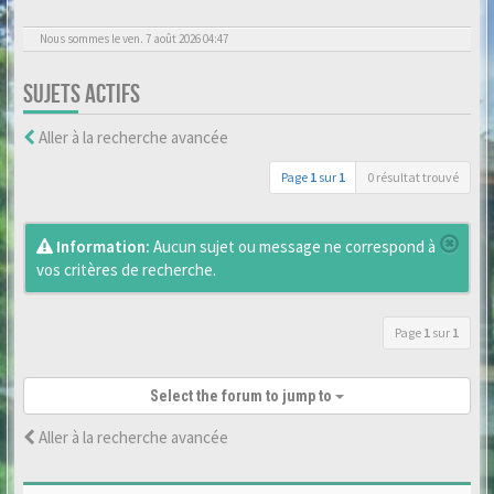
Nous sommes le ven. 7 août 2026 04:47
SUJETS ACTIFS
Aller à la recherche avancée
Page
1
sur
1
0 résultat trouvé
Information:
Aucun sujet ou message ne correspond à
vos critères de recherche.
Page
1
sur
1
Select the forum to jump to
Aller à la recherche avancée