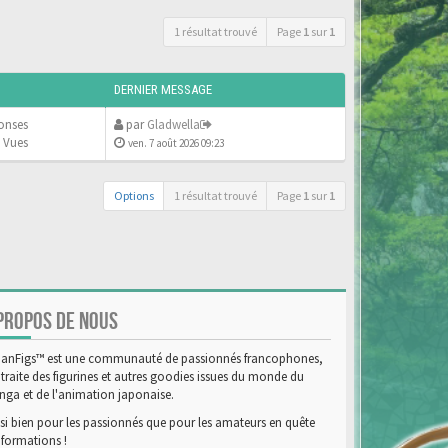
1 résultat trouvé
Page
1
sur
1
DERNIER MESSAGE
onses
par
Gladwella
 Vues
ven. 7 août 2026 09:23
Options
1 résultat trouvé
Page
1
sur
1
PROPOS DE NOUS
anFigs™ est une communauté de passionnés francophones,
 traite des figurines et autres goodies issues du monde du
ga et de l'animation japonaise.
si bien pour les passionnés que pour les amateurs en quête
nformations !