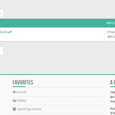
r
INFOS
ikatsu
3 Rep
48611
FAVORITES
A 
Accueil
Jap
qui
Gallery
man
Aus
JapanFigs recrute
d'i