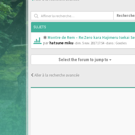
Recherche
SUJETS
Montre de Rem – Re:Zero kara Hajimeru Isekai Se
par
hatsune miku
- dim. 5 nov. 2017 17:54
- dans :
Goodies
Select the forum to jump to
Aller à la recherche avancée