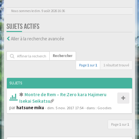
Nous sommes le dim. 9 août 2026 16:36
SUJETS ACTIFS
Aller à la recherche avancée
Rechercher
Page
1
sur
1
1 résultat trouvé
SUJETS
Montre de Rem – Re:Zero kara Hajimeru
Isekai Seikatsu
par
hatsune miku
- dim. 5 nov. 2017 17:54
- dans :
Goodies
Page
1
sur
1