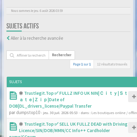
Nous sommes le jeu. 6 août 2026 03:59
SUJETS ACTIFS
Aller à la recherche avancée
Rechercher
Page
1
sur
1
12 résultats trouvés
SUJETS
Trustlegit.Top ✅ FULLZ INFO UK NIN|Ｃｉｔｙ|Ｓｔ
ａｔｅ|Ｚｉｐ|Date of
DOB|DL_drivers_license/Paypal Transfer
par
dumpstop10
- jeu. 30 juil. 2026 05:53
- dans :
Les boutiques online / offli
Trustlegit.Top ✅ SELL UK FULLZ DEAD with Driving
Licence/SIN/DOB/MMN/CC Info++ Cardholder
name/CCnum