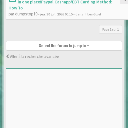
in one place!Paypal.Cashapp/EBT Carding Method:
How To
par
dumpstop10
- jeu. 30 juil. 2026 05:15
- dans :
Hors-Sujet
Page
1
sur
1
Select the forum to jump to
Aller à la recherche avancée