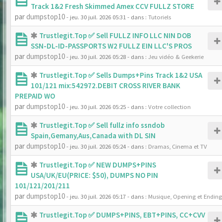
Track 1&2 Fresh Skimmed Amex CCV FULLZ STORE
par
dumpstop10
- jeu. 30 juil. 2026 05:31
- dans :
Tutoriels
Trustlegit.Top ✅ Sell FULLZ INFO LLC NIN DOB
SSN-DL-ID-PASSPORTS W2 FULLZ EIN LLC'S PROS
par
dumpstop10
- jeu. 30 juil. 2026 05:28
- dans :
Jeu vidéo & Geekerie
Trustlegit.Top ✅ Sells Dumps+Pins Track 1&2 USA
101/121 mix:542972.DEBIT CROSS RIVER BANK
PREPAID WO
par
dumpstop10
- jeu. 30 juil. 2026 05:25
- dans :
Votre collection
Trustlegit.Top ✅ Sell fullz info ssndob
Spain,Gemany,Aus,Canada with DL SIN
par
dumpstop10
- jeu. 30 juil. 2026 05:24
- dans :
Dramas, Cinema et TV
Trustlegit.Top ✅ NEW DUMPS+PINS
USA/UK/EU(PRICE: $50), DUMPS NO PIN
101/121/201/211
par
dumpstop10
- jeu. 30 juil. 2026 05:17
- dans :
Musique, Opening et Ending
Trustlegit.Top ✅ DUMPS+PINS, EBT+PINS, CC+CVV