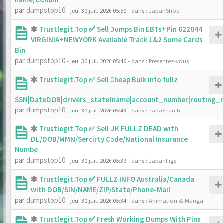
par
dumpstop10
- jeu. 30 juil. 2026 05:50
- dans :
JapanShop
Trustlegit.Top ✅ Sell Dumps Bin EBTs+Pin 622044
VIRGINIA+NEWYORK Available Track 1&2 Some Cards
Bin
par
dumpstop10
- jeu. 30 juil. 2026 05:46
- dans :
Presentez-vous !
Trustlegit.Top ✅ Sell Cheap Bulk info fullz
SSN|DateDOB|drivers_statefname|account_number|routing_
par
dumpstop10
- jeu. 30 juil. 2026 05:43
- dans :
JapaSearch
Trustlegit.Top ✅ Sell UK FULLZ DEAD with
DL/DOB/MMN/Sercirty Code/National Insurance
Numbe
par
dumpstop10
- jeu. 30 juil. 2026 05:39
- dans :
JapanFigs
Trustlegit.Top ✅ FULLZ INFO Australia/Canada
with DOB/SIN/NAME/ZIP/State/Phone-Mail
par
dumpstop10
- jeu. 30 juil. 2026 05:34
- dans :
Animation & Manga
Trustlegit.Top ✅ Fresh Working Dumps With Pins