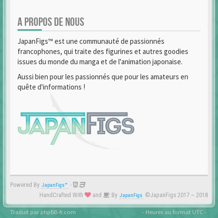
A PROPOS DE NOUS
JapanFigs™ est une communauté de passionnés
francophones, qui traite des figurines et autres goodies
issues du monde du manga et de l'animation japonaise.
Aussi bien pour les passionnés que pour les amateurs en
quête d'informations !
Powered By
-
JapanFigs™
HandCrafted With
and
By
©JapanFigs 2017 ~ 2018
JapanFigs
Traduit par
phpBB-fr.com
- Heures au format
UTC
-