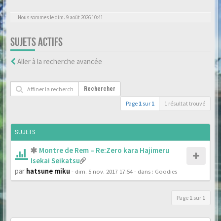
Nous sommes le dim. 9 août 2026 10:41
SUJETS ACTIFS
Aller à la recherche avancée
Rechercher
Page
1
sur
1
1 résultat trouvé
SUJETS
Montre de Rem – Re:Zero kara Hajimeru
Isekai Seikatsu
par
hatsune miku
- dim. 5 nov. 2017 17:54
- dans :
Goodies
Page
1
sur
1