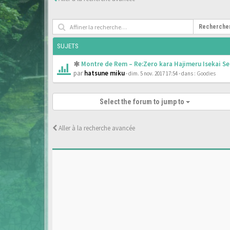
Recherche
SUJETS
Montre de Rem – Re:Zero kara Hajimeru Isekai Se
par
hatsune miku
- dim. 5 nov. 2017 17:54
- dans :
Goodies
Select the forum to jump to
Aller à la recherche avancée