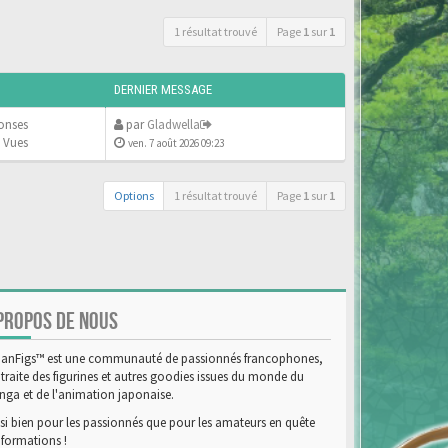
1 résultat trouvé
Page
1
sur
1
DERNIER MESSAGE
onses
par
Gladwella
 Vues
ven. 7 août 2026 09:23
Options
1 résultat trouvé
Page
1
sur
1
PROPOS DE NOUS
anFigs™ est une communauté de passionnés francophones,
 traite des figurines et autres goodies issues du monde du
ga et de l'animation japonaise.
si bien pour les passionnés que pour les amateurs en quête
nformations !