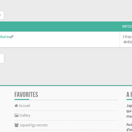
r
INFOS
ikatsu
3 Rep
48456
FAVORITES
A 
Accueil
Jap
qui
Gallery
man
Aus
JapanFigs recrute
d'i