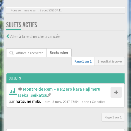
Nous sommes le sam. 8 août 2026 07:11
SUJETS ACTIFS
Aller à la recherche avancée
Rechercher
Page
1
sur
1
1 résultat trouvé
SUJETS
Montre de Rem – Re:Zero kara Hajimeru
Isekai Seikatsu
par
hatsune miku
- dim. 5 nov. 2017 17:54
- dans :
Goodies
Page
1
sur
1