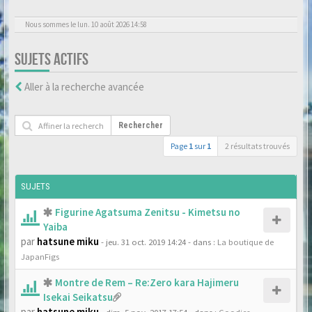
Nous sommes le lun. 10 août 2026 14:58
SUJETS ACTIFS
Aller à la recherche avancée
Rechercher
Page
1
sur
1
2 résultats trouvés
SUJETS
Figurine Agatsuma Zenitsu - Kimetsu no
Yaiba
par
hatsune miku
- jeu. 31 oct. 2019 14:24
- dans :
La boutique de
JapanFigs
Montre de Rem – Re:Zero kara Hajimeru
Isekai Seikatsu
par
hatsune miku