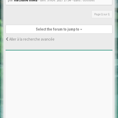
- dim. 5 nov. 2017 17:54
- dans :
Goodies
Page
1
sur
1
Select the forum to jump to
Aller à la recherche avancée