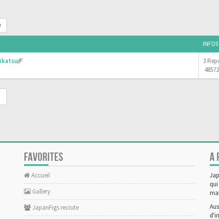
r
INFOS
ikatsu
3 Rep
48572
FAVORITES
A 
Accueil
Jap
qui
Gallery
man
Aus
JapanFigs recrute
d'i