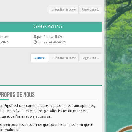
1 résultat trouvé
Page
1
sur
1
DERNIER MESSAGE
onses
par
Gladwella
 Vues
ven. 7 août 2026 09:23
Options
1 résultat trouvé
Page
1
sur
1
PROPOS DE NOUS
anFigs™ est une communauté de passionnés francophones,
 traite des figurines et autres goodies issues du monde du
ga et de l'animation japonaise.
si bien pour les passionnés que pour les amateurs en quête
nformations !