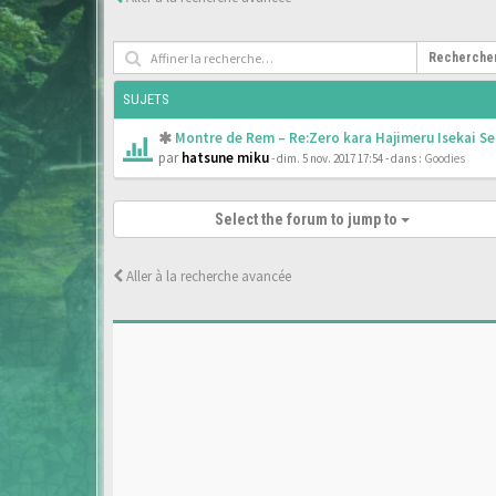
Recherche
SUJETS
Montre de Rem – Re:Zero kara Hajimeru Isekai Se
par
hatsune miku
- dim. 5 nov. 2017 17:54
- dans :
Goodies
Select the forum to jump to
Aller à la recherche avancée