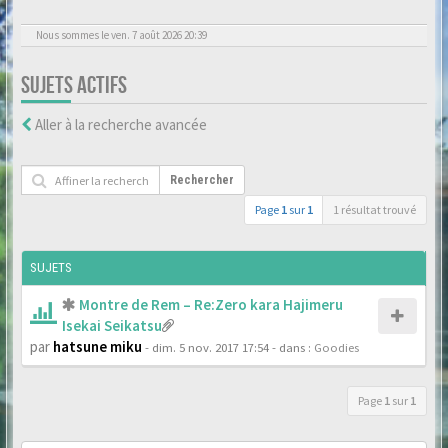
Nous sommes le ven. 7 août 2026 20:39
SUJETS ACTIFS
Aller à la recherche avancée
Rechercher
Page
1
sur
1
1 résultat trouvé
SUJETS
Montre de Rem – Re:Zero kara Hajimeru
Isekai Seikatsu
par
hatsune miku
- dim. 5 nov. 2017 17:54
- dans :
Goodies
Page
1
sur
1