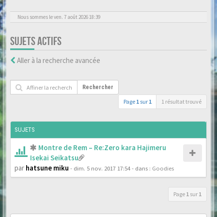
Nous sommes le ven. 7 août 2026 18:39
SUJETS ACTIFS
Aller à la recherche avancée
Rechercher
Page
1
sur
1
1 résultat trouvé
SUJETS
Montre de Rem – Re:Zero kara Hajimeru
Isekai Seikatsu
par
hatsune miku
- dim. 5 nov. 2017 17:54
- dans :
Goodies
Page
1
sur
1