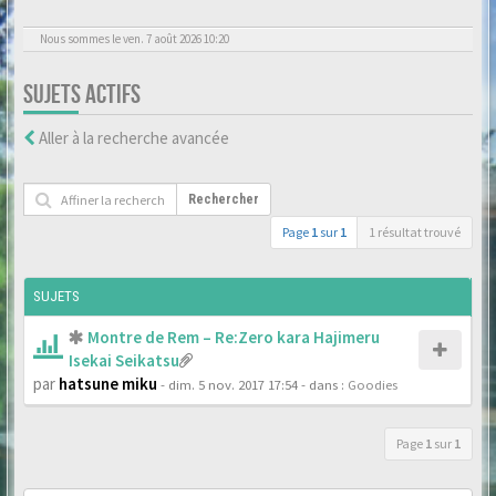
Nous sommes le ven. 7 août 2026 10:20
SUJETS ACTIFS
Aller à la recherche avancée
Rechercher
Page
1
sur
1
1 résultat trouvé
SUJETS
Montre de Rem – Re:Zero kara Hajimeru
Isekai Seikatsu
par
hatsune miku
- dim. 5 nov. 2017 17:54
- dans :
Goodies
Page
1
sur
1