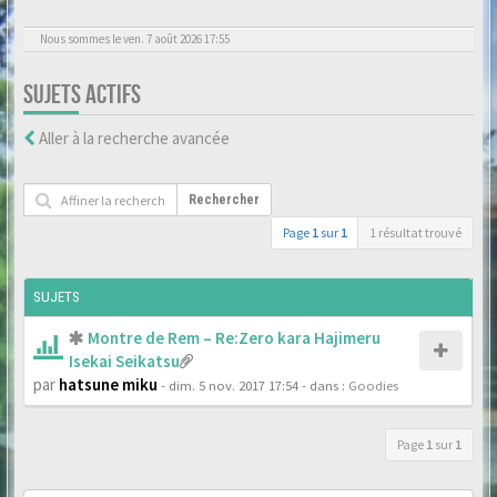
Nous sommes le ven. 7 août 2026 17:55
SUJETS ACTIFS
Aller à la recherche avancée
Rechercher
Page
1
sur
1
1 résultat trouvé
SUJETS
Montre de Rem – Re:Zero kara Hajimeru
Isekai Seikatsu
par
hatsune miku
- dim. 5 nov. 2017 17:54
- dans :
Goodies
Page
1
sur
1