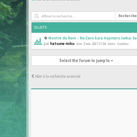
Recherche
SUJETS
Montre de Rem – Re:Zero kara Hajimeru Isekai Se
par
hatsune miku
- dim. 5 nov. 2017 17:54
- dans :
Goodies
Select the forum to jump to
Aller à la recherche avancée