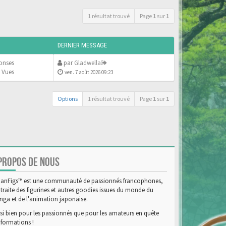
1 résultat trouvé
Page
1
sur
1
DERNIER MESSAGE
onses
par
Gladwella
 Vues
ven. 7 août 2026 09:23
Options
1 résultat trouvé
Page
1
sur
1
PROPOS DE NOUS
anFigs™ est une communauté de passionnés francophones,
 traite des figurines et autres goodies issues du monde du
ga et de l'animation japonaise.
si bien pour les passionnés que pour les amateurs en quête
nformations !