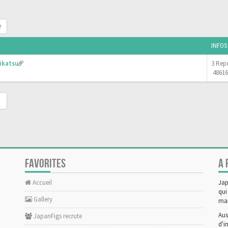
r
INFOS
ikatsu
3 Rep
48616
FAVORITES
A 
Accueil
Jap
qui
Gallery
man
Aus
JapanFigs recrute
d'i