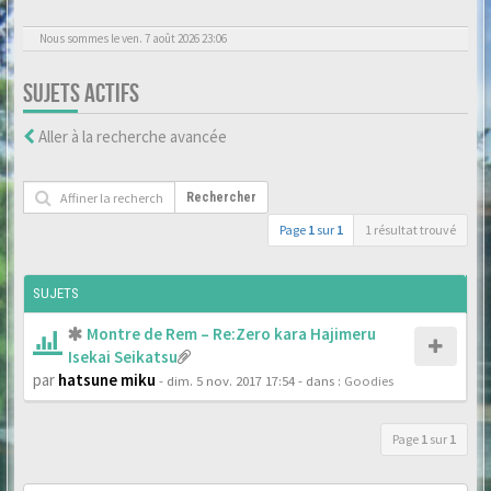
Nous sommes le ven. 7 août 2026 23:06
SUJETS ACTIFS
Aller à la recherche avancée
Rechercher
Page
1
sur
1
1 résultat trouvé
SUJETS
Montre de Rem – Re:Zero kara Hajimeru
Isekai Seikatsu
par
hatsune miku
- dim. 5 nov. 2017 17:54
- dans :
Goodies
Page
1
sur
1