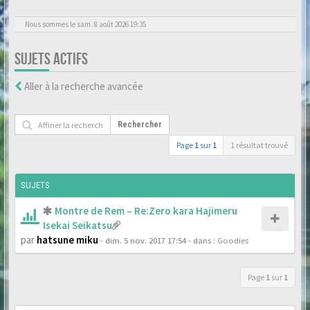
Nous sommes le sam. 8 août 2026 19:35
SUJETS ACTIFS
Aller à la recherche avancée
Rechercher
Page
1
sur
1
1 résultat trouvé
SUJETS
Montre de Rem – Re:Zero kara Hajimeru
Isekai Seikatsu
par
hatsune miku
- dim. 5 nov. 2017 17:54
- dans :
Goodies
Page
1
sur
1