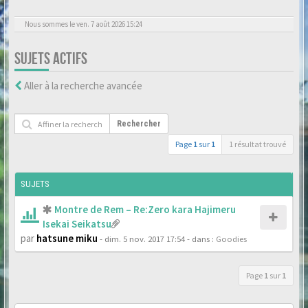
Nous sommes le ven. 7 août 2026 15:24
SUJETS ACTIFS
Aller à la recherche avancée
Rechercher
Page
1
sur
1
1 résultat trouvé
SUJETS
Montre de Rem – Re:Zero kara Hajimeru
Isekai Seikatsu
par
hatsune miku
- dim. 5 nov. 2017 17:54
- dans :
Goodies
Page
1
sur
1