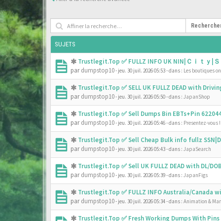
Recherche
SUJETS
Trustlegit.Top ✅ FULLZ INFO UK NIN|Ｃｉｔｙ|Ｓ
par
dumpstop10
- jeu. 30 juil. 2026 05:53
- dans :
Les boutiques onl
Trustlegit.Top ✅ SELL UK FULLZ DEAD with Driv
par
dumpstop10
- jeu. 30 juil. 2026 05:50
- dans :
JapanShop
Trustlegit.Top ✅ Sell Dumps Bin EBTs+Pin 6220
par
dumpstop10
- jeu. 30 juil. 2026 05:46
- dans :
Presentez-vous !
Trustlegit.Top ✅ Sell Cheap Bulk info fullz SS
par
dumpstop10
- jeu. 30 juil. 2026 05:43
- dans :
JapaSearch
Trustlegit.Top ✅ Sell UK FULLZ DEAD with DL/D
par
dumpstop10
- jeu. 30 juil. 2026 05:39
- dans :
JapanFigs
Trustlegit.Top ✅ FULLZ INFO Australia/Canada 
par
dumpstop10
- jeu. 30 juil. 2026 05:34
- dans :
Animation & Ma
Trustlegit.Top ✅ Fresh Working Dumps With Pin