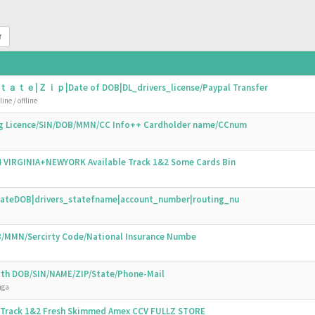
r
ｔａｔｅ|Ｚｉｐ|Date of DOB|DL_drivers_license/Paypal Transfer
ine / offline
ing Licence/SIN/DOB/MMN/CC Info++ Cardholder name/CCnum
44 VIRGINIA+NEWYORK Available Track 1&2 Some Cards Bin
N|DateDOB|drivers_statefname|account_number|routing_nu
OB/MMN/Sercirty Code/National Insurance Numbe
with DOB/SIN/NAME/ZIP/State/Phone-Mail
nga
s Track 1&2 Fresh Skimmed Amex CCV FULLZ STORE