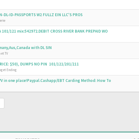
SSN-DL-ID-PASSPORTS W2 FULLZ EIN LLC'S PROS
erie
SA 101/121 mix:542972.DEBIT CROSS RIVER BANK PREPAID WO
emany,Aus,Canada with DL SIN
 et TV
ICE: $50), DUMPS NO PIN 101/121/201/211
g et Ending
V in one place!Paypal.Cashapp/EBT Carding Method: How To