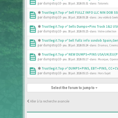
par
dumpstop10
- jeu. 30 juil. 2026 05:31
- dans :
Tutoriels
Trustlegit.Top ✅ Sell FULLZ INFO LLC NIN DOB 
par
dumpstop10
- jeu. 30 juil. 2026 05:28
- dans :
Jeu vidéo & Geek
Trustlegit.Top ✅ Sells Dumps+Pins Track 1&2 U
par
dumpstop10
- jeu. 30 juil. 2026 05:25
- dans :
Votre collection
Trustlegit.Top ✅ Sell fullz info ssndob Spain,G
par
dumpstop10
- jeu. 30 juil. 2026 05:24
- dans :
Dramas, Cinema
Trustlegit.Top ✅ NEW DUMPS+PINS USA/UK/EU(PR
par
dumpstop10
- jeu. 30 juil. 2026 05:17
- dans :
Musique, Openin
Trustlegit.Top ✅ DUMPS+PINS, EBT+PINS, CC+CV
par
dumpstop10
- jeu. 30 juil. 2026 05:15
- dans :
Hors-Sujet
Select the forum to jump to
Aller à la recherche avancée