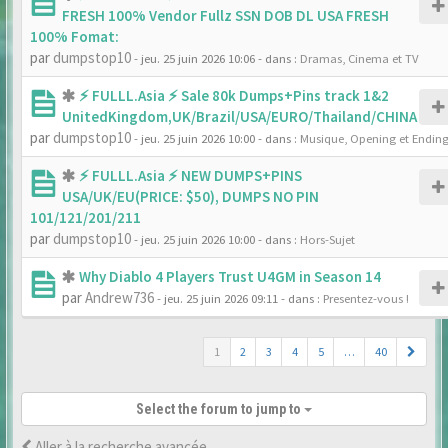
FRESH 100% Vendor Fullz SSN DOB DL USA FRESH
100% Fomat:
par
dumpstop10
- jeu. 25 juin 2026 10:06
- dans :
Dramas, Cinema et TV
⚡ FULLL.Asia ⚡ Sale 80k Dumps+Pins track 1&2
UnitedKingdom,UK/Brazil/USA/EURO/Thailand/CHINA
par
dumpstop10
- jeu. 25 juin 2026 10:00
- dans :
Musique, Opening et Endin
⚡ FULLL.Asia ⚡ NEW DUMPS+PINS
USA/UK/EU(PRICE: $50), DUMPS NO PIN
101/121/201/211
par
dumpstop10
- jeu. 25 juin 2026 10:00
- dans :
Hors-Sujet
Why Diablo 4 Players Trust U4GM in Season 14
par
Andrew736
- jeu. 25 juin 2026 09:11
- dans :
Presentez-vous !
1
2
3
4
5
…
40
Select the forum to jump to
Aller à la recherche avancée