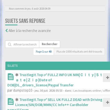
Nous sommes le jeu. 6 août 2026 04:09
SUJETS SANS REPONSE
Aller à la recherche avancée
Rechercher
Page
1
sur
40
Plus de 1000 résultats ont été trouvés
SUJETS
Trustlegit.Top ✅ FULLZ INFO UK NIN|Ｃｉｔｙ|Ｓｔ
ａｔｅ|Ｚｉｐ|Date of
DOB|DL_drivers_license/Paypal Transfer
par
dumpstop10
- jeu. 30 juil. 2026 05:53
- dans :
Les boutiques online / offli
Trustlegit.Top ✅ SELL UK FULLZ DEAD with Driving
Licence/SIN/DOB/MMN/CC Info++ Cardholder
name/CCnum