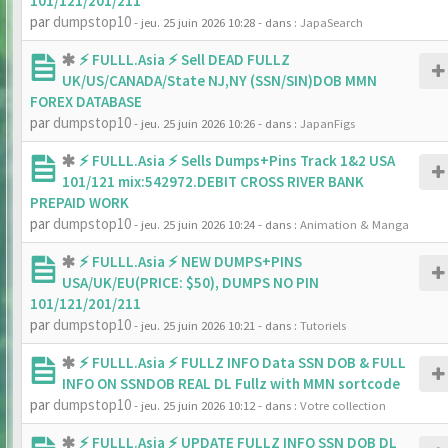
101/121/201/211
par
dumpstop10
- jeu. 25 juin 2026 10:28
- dans :
JapaSearch
⚡ FULLL.Asia ⚡ Sell DEAD FULLZ
UK/US/CANADA/State NJ,NY (SSN/SIN)DOB MMN
FOREX DATABASE
par
dumpstop10
- jeu. 25 juin 2026 10:26
- dans :
JapanFigs
⚡ FULLL.Asia ⚡ Sells Dumps+Pins Track 1&2 USA
101/121 mix:542972.DEBIT CROSS RIVER BANK
PREPAID WORK
par
dumpstop10
- jeu. 25 juin 2026 10:24
- dans :
Animation & Manga
⚡ FULLL.Asia ⚡ NEW DUMPS+PINS
USA/UK/EU(PRICE: $50), DUMPS NO PIN
101/121/201/211
par
dumpstop10
- jeu. 25 juin 2026 10:21
- dans :
Tutoriels
⚡ FULLL.Asia ⚡ FULLZ INFO Data SSN DOB & FULL
INFO ON SSNDOB REAL DL Fullz with MMN sortcode
par
dumpstop10
- jeu. 25 juin 2026 10:12
- dans :
Votre collection
⚡ FULLL.Asia ⚡ UPDATE FULLZ INFO SSN DOB DL