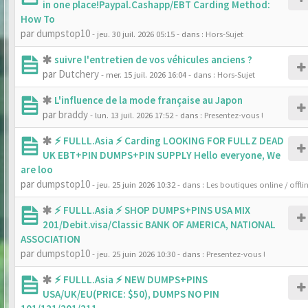
in one place!Paypal.Cashapp/EBT Carding Method:
How To
par
dumpstop10
- jeu. 30 juil. 2026 05:15
- dans :
Hors-Sujet
suivre l'entretien de vos véhicules anciens ?
par
Dutchery
- mer. 15 juil. 2026 16:04
- dans :
Hors-Sujet
L'influence de la mode française au Japon
par
braddy
- lun. 13 juil. 2026 17:52
- dans :
Presentez-vous !
⚡ FULLL.Asia ⚡ Carding LOOKING FOR FULLZ DEAD
UK EBT+PIN DUMPS+PIN SUPPLY Hello everyone, We
are loo
par
dumpstop10
- jeu. 25 juin 2026 10:32
- dans :
Les boutiques online / offli
⚡ FULLL.Asia ⚡ SHOP DUMPS+PINS USA MIX
201/Debit.visa/Classic BANK OF AMERICA, NATIONAL
ASSOCIATION
par
dumpstop10
- jeu. 25 juin 2026 10:30
- dans :
Presentez-vous !
⚡ FULLL.Asia ⚡ NEW DUMPS+PINS
USA/UK/EU(PRICE: $50), DUMPS NO PIN