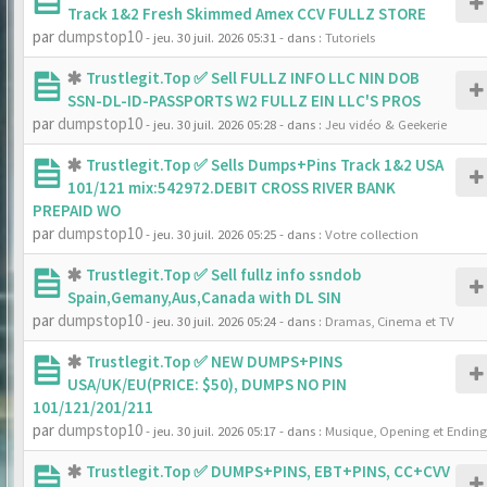
Track 1&2 Fresh Skimmed Amex CCV FULLZ STORE
par
dumpstop10
- jeu. 30 juil. 2026 05:31
- dans :
Tutoriels
Trustlegit.Top ✅ Sell FULLZ INFO LLC NIN DOB
SSN-DL-ID-PASSPORTS W2 FULLZ EIN LLC'S PROS
par
dumpstop10
- jeu. 30 juil. 2026 05:28
- dans :
Jeu vidéo & Geekerie
Trustlegit.Top ✅ Sells Dumps+Pins Track 1&2 USA
101/121 mix:542972.DEBIT CROSS RIVER BANK
PREPAID WO
par
dumpstop10
- jeu. 30 juil. 2026 05:25
- dans :
Votre collection
Trustlegit.Top ✅ Sell fullz info ssndob
Spain,Gemany,Aus,Canada with DL SIN
par
dumpstop10
- jeu. 30 juil. 2026 05:24
- dans :
Dramas, Cinema et TV
Trustlegit.Top ✅ NEW DUMPS+PINS
USA/UK/EU(PRICE: $50), DUMPS NO PIN
101/121/201/211
par
dumpstop10
- jeu. 30 juil. 2026 05:17
- dans :
Musique, Opening et Ending
Trustlegit.Top ✅ DUMPS+PINS, EBT+PINS, CC+CVV