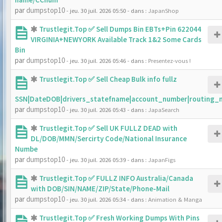
par
dumpstop10
- jeu. 30 juil. 2026 05:50
- dans :
JapanShop
Trustlegit.Top ✅ Sell Dumps Bin EBTs+Pin 622044
VIRGINIA+NEWYORK Available Track 1&2 Some Cards
Bin
par
dumpstop10
- jeu. 30 juil. 2026 05:46
- dans :
Presentez-vous !
Trustlegit.Top ✅ Sell Cheap Bulk info fullz
SSN|DateDOB|drivers_statefname|account_number|routing_
par
dumpstop10
- jeu. 30 juil. 2026 05:43
- dans :
JapaSearch
Trustlegit.Top ✅ Sell UK FULLZ DEAD with
DL/DOB/MMN/Sercirty Code/National Insurance
Numbe
par
dumpstop10
- jeu. 30 juil. 2026 05:39
- dans :
JapanFigs
Trustlegit.Top ✅ FULLZ INFO Australia/Canada
with DOB/SIN/NAME/ZIP/State/Phone-Mail
par
dumpstop10
- jeu. 30 juil. 2026 05:34
- dans :
Animation & Manga
Trustlegit.Top ✅ Fresh Working Dumps With Pins