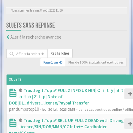
Nous sommes le sam. 8 août 2026 11:56
SUJETS SANS REPONSE
Aller à la recherche avancée
Rechercher
Page
1
sur
40
Plus de 1000 résultats ont été trouvés
SUJETS
Trustlegit.Top ✅ FULLZ INFO UK NIN|Ｃｉｔｙ|Ｓｔ
ａｔｅ|Ｚｉｐ|Date of
DOB|DL_drivers_license/Paypal Transfer
par
dumpstop10
- jeu. 30 juil. 2026 05:53
- dans :
Les boutiques online / offli
Trustlegit.Top ✅ SELL UK FULLZ DEAD with Driving
Licence/SIN/DOB/MMN/CC Info++ Cardholder
name/CCnum