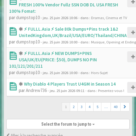
FRESH 100% Vendor Fullz SSN DOB DL USA FRESH
100% Fomat:
par
dumpstop10
- jeu. 25 juin 2026 10:06
- dans :
Dramas, Cinema et TV
⚡ FULLL.Asia ⚡ Sale 80k Dumps+Pins track 1&2
UnitedKingdom,UK/Brazil/USA/EURO/Thailand/CHINA
par
dumpstop10
- jeu. 25 juin 2026 10:00
- dans :
Musique, Opening et Endin
⚡ FULLL.Asia ⚡ NEW DUMPS+PINS
USA/UK/EU(PRICE: $50), DUMPS NO PIN
101/121/201/211
par
dumpstop10
- jeu. 25 juin 2026 10:00
- dans :
Hors-Sujet
Why Diablo 4 Players Trust U4GM in Season 14
par
Andrew736
- jeu. 25 juin 2026 09:11
- dans :
Presentez-vous !
1
2
3
4
5
…
40
Select the forum to jump to
Aller à la recherche avancée