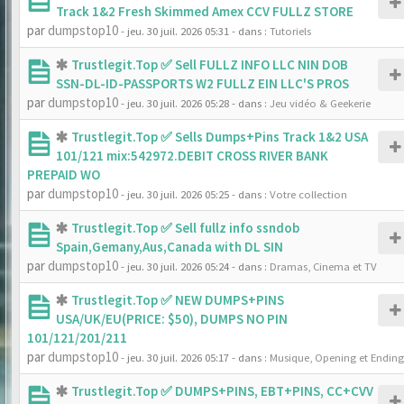
Track 1&2 Fresh Skimmed Amex CCV FULLZ STORE
par
dumpstop10
- jeu. 30 juil. 2026 05:31
- dans :
Tutoriels
Trustlegit.Top ✅ Sell FULLZ INFO LLC NIN DOB
SSN-DL-ID-PASSPORTS W2 FULLZ EIN LLC'S PROS
par
dumpstop10
- jeu. 30 juil. 2026 05:28
- dans :
Jeu vidéo & Geekerie
Trustlegit.Top ✅ Sells Dumps+Pins Track 1&2 USA
101/121 mix:542972.DEBIT CROSS RIVER BANK
PREPAID WO
par
dumpstop10
- jeu. 30 juil. 2026 05:25
- dans :
Votre collection
Trustlegit.Top ✅ Sell fullz info ssndob
Spain,Gemany,Aus,Canada with DL SIN
par
dumpstop10
- jeu. 30 juil. 2026 05:24
- dans :
Dramas, Cinema et TV
Trustlegit.Top ✅ NEW DUMPS+PINS
USA/UK/EU(PRICE: $50), DUMPS NO PIN
101/121/201/211
par
dumpstop10
- jeu. 30 juil. 2026 05:17
- dans :
Musique, Opening et Ending
Trustlegit.Top ✅ DUMPS+PINS, EBT+PINS, CC+CVV