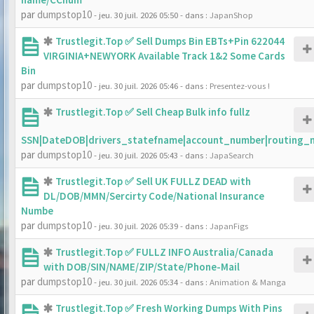
par
dumpstop10
- jeu. 30 juil. 2026 05:50
- dans :
JapanShop
Trustlegit.Top ✅ Sell Dumps Bin EBTs+Pin 622044
VIRGINIA+NEWYORK Available Track 1&2 Some Cards
Bin
par
dumpstop10
- jeu. 30 juil. 2026 05:46
- dans :
Presentez-vous !
Trustlegit.Top ✅ Sell Cheap Bulk info fullz
SSN|DateDOB|drivers_statefname|account_number|routing_
par
dumpstop10
- jeu. 30 juil. 2026 05:43
- dans :
JapaSearch
Trustlegit.Top ✅ Sell UK FULLZ DEAD with
DL/DOB/MMN/Sercirty Code/National Insurance
Numbe
par
dumpstop10
- jeu. 30 juil. 2026 05:39
- dans :
JapanFigs
Trustlegit.Top ✅ FULLZ INFO Australia/Canada
with DOB/SIN/NAME/ZIP/State/Phone-Mail
par
dumpstop10
- jeu. 30 juil. 2026 05:34
- dans :
Animation & Manga
Trustlegit.Top ✅ Fresh Working Dumps With Pins