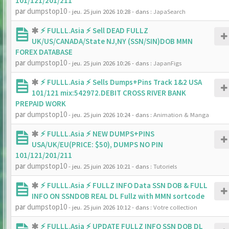
101/121/201/211
par
dumpstop10
- jeu. 25 juin 2026 10:28
- dans :
JapaSearch
⚡ FULLL.Asia ⚡ Sell DEAD FULLZ
UK/US/CANADA/State NJ,NY (SSN/SIN)DOB MMN
FOREX DATABASE
par
dumpstop10
- jeu. 25 juin 2026 10:26
- dans :
JapanFigs
⚡ FULLL.Asia ⚡ Sells Dumps+Pins Track 1&2 USA
101/121 mix:542972.DEBIT CROSS RIVER BANK
PREPAID WORK
par
dumpstop10
- jeu. 25 juin 2026 10:24
- dans :
Animation & Manga
⚡ FULLL.Asia ⚡ NEW DUMPS+PINS
USA/UK/EU(PRICE: $50), DUMPS NO PIN
101/121/201/211
par
dumpstop10
- jeu. 25 juin 2026 10:21
- dans :
Tutoriels
⚡ FULLL.Asia ⚡ FULLZ INFO Data SSN DOB & FULL
INFO ON SSNDOB REAL DL Fullz with MMN sortcode
par
dumpstop10
- jeu. 25 juin 2026 10:12
- dans :
Votre collection
⚡ FULLL.Asia ⚡ UPDATE FULLZ INFO SSN DOB DL