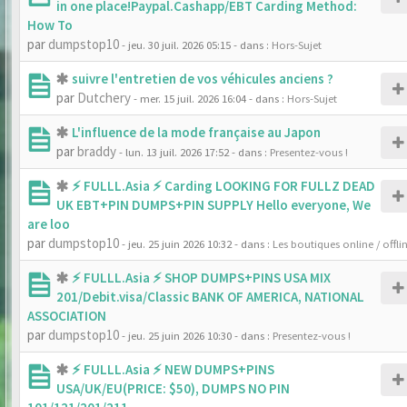
in one place!Paypal.Cashapp/EBT Carding Method:
How To
par
dumpstop10
- jeu. 30 juil. 2026 05:15
- dans :
Hors-Sujet
suivre l'entretien de vos véhicules anciens ?
par
Dutchery
- mer. 15 juil. 2026 16:04
- dans :
Hors-Sujet
L'influence de la mode française au Japon
par
braddy
- lun. 13 juil. 2026 17:52
- dans :
Presentez-vous !
⚡ FULLL.Asia ⚡ Carding LOOKING FOR FULLZ DEAD
UK EBT+PIN DUMPS+PIN SUPPLY Hello everyone, We
are loo
par
dumpstop10
- jeu. 25 juin 2026 10:32
- dans :
Les boutiques online / offli
⚡ FULLL.Asia ⚡ SHOP DUMPS+PINS USA MIX
201/Debit.visa/Classic BANK OF AMERICA, NATIONAL
ASSOCIATION
par
dumpstop10
- jeu. 25 juin 2026 10:30
- dans :
Presentez-vous !
⚡ FULLL.Asia ⚡ NEW DUMPS+PINS
USA/UK/EU(PRICE: $50), DUMPS NO PIN