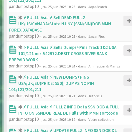
101/121/201/211
par
dumpstop10
- jeu. 25 juin 2026 10:28
- dans :
JapaSearch
⚡ FULLL.Asia ⚡ Sell DEAD FULLZ
UK/US/CANADA/State NJ,NY (SSN/SIN)DOB MMN
FOREX DATABASE
par
dumpstop10
- jeu. 25 juin 2026 10:26
- dans :
JapanFigs
⚡ FULLL.Asia ⚡ Sells Dumps+Pins Track 1&2 USA
101/121 mix:542972.DEBIT CROSS RIVER BANK
PREPAID WORK
par
dumpstop10
- jeu. 25 juin 2026 10:24
- dans :
Animation & Manga
⚡ FULLL.Asia ⚡ NEW DUMPS+PINS
USA/UK/EU(PRICE: $50), DUMPS NO PIN
101/121/201/211
par
dumpstop10
- jeu. 25 juin 2026 10:21
- dans :
Tutoriels
⚡ FULLL.Asia ⚡ FULLZ INFO Data SSN DOB & FULL
INFO ON SSNDOB REAL DL Fullz with MMN sortcode
par
dumpstop10
- jeu. 25 juin 2026 10:12
- dans :
Votre collection
⚡ FULLL.Asia ⚡ UPDATE FULLZ INFO SSN DOB DL