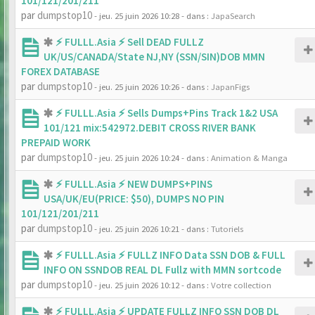
101/121/201/211
par
dumpstop10
- jeu. 25 juin 2026 10:28
- dans :
JapaSearch
⚡ FULLL.Asia ⚡ Sell DEAD FULLZ
UK/US/CANADA/State NJ,NY (SSN/SIN)DOB MMN
FOREX DATABASE
par
dumpstop10
- jeu. 25 juin 2026 10:26
- dans :
JapanFigs
⚡ FULLL.Asia ⚡ Sells Dumps+Pins Track 1&2 USA
101/121 mix:542972.DEBIT CROSS RIVER BANK
PREPAID WORK
par
dumpstop10
- jeu. 25 juin 2026 10:24
- dans :
Animation & Manga
⚡ FULLL.Asia ⚡ NEW DUMPS+PINS
USA/UK/EU(PRICE: $50), DUMPS NO PIN
101/121/201/211
par
dumpstop10
- jeu. 25 juin 2026 10:21
- dans :
Tutoriels
⚡ FULLL.Asia ⚡ FULLZ INFO Data SSN DOB & FULL
INFO ON SSNDOB REAL DL Fullz with MMN sortcode
par
dumpstop10
- jeu. 25 juin 2026 10:12
- dans :
Votre collection
⚡ FULLL.Asia ⚡ UPDATE FULLZ INFO SSN DOB DL