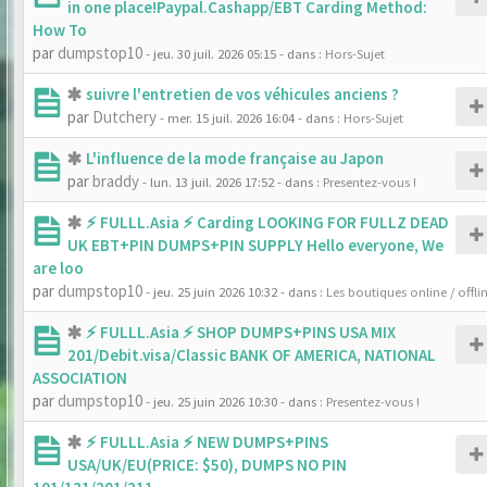
in one place!Paypal.Cashapp/EBT Carding Method:
How To
par
dumpstop10
- jeu. 30 juil. 2026 05:15
- dans :
Hors-Sujet
suivre l'entretien de vos véhicules anciens ?
par
Dutchery
- mer. 15 juil. 2026 16:04
- dans :
Hors-Sujet
L'influence de la mode française au Japon
par
braddy
- lun. 13 juil. 2026 17:52
- dans :
Presentez-vous !
⚡ FULLL.Asia ⚡ Carding LOOKING FOR FULLZ DEAD
UK EBT+PIN DUMPS+PIN SUPPLY Hello everyone, We
are loo
par
dumpstop10
- jeu. 25 juin 2026 10:32
- dans :
Les boutiques online / offli
⚡ FULLL.Asia ⚡ SHOP DUMPS+PINS USA MIX
201/Debit.visa/Classic BANK OF AMERICA, NATIONAL
ASSOCIATION
par
dumpstop10
- jeu. 25 juin 2026 10:30
- dans :
Presentez-vous !
⚡ FULLL.Asia ⚡ NEW DUMPS+PINS
USA/UK/EU(PRICE: $50), DUMPS NO PIN