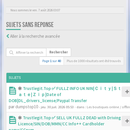
Nous sommes le ven. 7 août 2026 03:07
SUJETS SANS REPONSE
Aller à la recherche avancée
Rechercher
Page
1
sur
40
Plus de 1000 résultats ont été trouvés
SUJETS
Trustlegit.Top ✅ FULLZ INFO UK NIN|Ｃｉｔｙ|Ｓｔ
ａｔｅ|Ｚｉｐ|Date of
DOB|DL_drivers_license/Paypal Transfer
par
dumpstop10
- jeu. 30 juil. 2026 05:53
- dans :
Les boutiques online / offli
Trustlegit.Top ✅ SELL UK FULLZ DEAD with Driving
Licence/SIN/DOB/MMN/CC Info++ Cardholder
name/CCnum