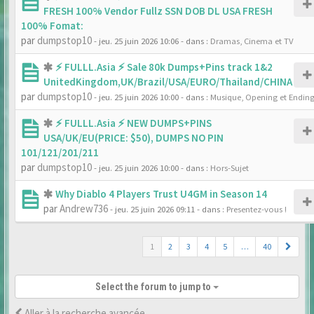
FRESH 100% Vendor Fullz SSN DOB DL USA FRESH
100% Fomat:
par
dumpstop10
- jeu. 25 juin 2026 10:06
- dans :
Dramas, Cinema et TV
⚡ FULLL.Asia ⚡ Sale 80k Dumps+Pins track 1&2
UnitedKingdom,UK/Brazil/USA/EURO/Thailand/CHINA
par
dumpstop10
- jeu. 25 juin 2026 10:00
- dans :
Musique, Opening et Endin
⚡ FULLL.Asia ⚡ NEW DUMPS+PINS
USA/UK/EU(PRICE: $50), DUMPS NO PIN
101/121/201/211
par
dumpstop10
- jeu. 25 juin 2026 10:00
- dans :
Hors-Sujet
Why Diablo 4 Players Trust U4GM in Season 14
par
Andrew736
- jeu. 25 juin 2026 09:11
- dans :
Presentez-vous !
1
2
3
4
5
…
40
Select the forum to jump to
Aller à la recherche avancée