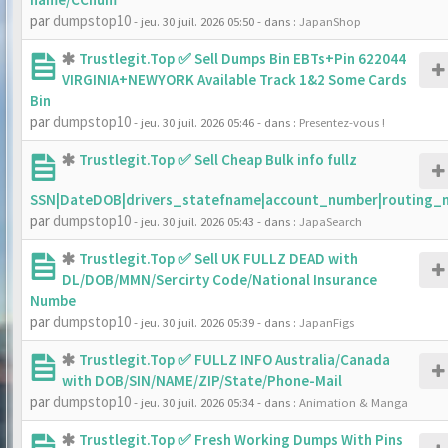
par
dumpstop10
- jeu. 30 juil. 2026 05:50
- dans :
JapanShop
Trustlegit.Top ✅ Sell Dumps Bin EBTs+Pin 622044
VIRGINIA+NEWYORK Available Track 1&2 Some Cards
Bin
par
dumpstop10
- jeu. 30 juil. 2026 05:46
- dans :
Presentez-vous !
Trustlegit.Top ✅ Sell Cheap Bulk info fullz
SSN|DateDOB|drivers_statefname|account_number|routing_
par
dumpstop10
- jeu. 30 juil. 2026 05:43
- dans :
JapaSearch
Trustlegit.Top ✅ Sell UK FULLZ DEAD with
DL/DOB/MMN/Sercirty Code/National Insurance
Numbe
par
dumpstop10
- jeu. 30 juil. 2026 05:39
- dans :
JapanFigs
Trustlegit.Top ✅ FULLZ INFO Australia/Canada
with DOB/SIN/NAME/ZIP/State/Phone-Mail
par
dumpstop10
- jeu. 30 juil. 2026 05:34
- dans :
Animation & Manga
Trustlegit.Top ✅ Fresh Working Dumps With Pins