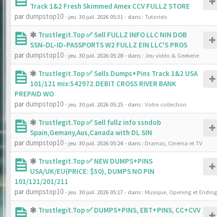
Track 1&2 Fresh Skimmed Amex CCV FULLZ STORE
par
dumpstop10
- jeu. 30 juil. 2026 05:31
- dans :
Tutoriels
Trustlegit.Top ✅ Sell FULLZ INFO LLC NIN DOB
SSN-DL-ID-PASSPORTS W2 FULLZ EIN LLC'S PROS
par
dumpstop10
- jeu. 30 juil. 2026 05:28
- dans :
Jeu vidéo & Geekerie
Trustlegit.Top ✅ Sells Dumps+Pins Track 1&2 USA
101/121 mix:542972.DEBIT CROSS RIVER BANK
PREPAID WO
par
dumpstop10
- jeu. 30 juil. 2026 05:25
- dans :
Votre collection
Trustlegit.Top ✅ Sell fullz info ssndob
Spain,Gemany,Aus,Canada with DL SIN
par
dumpstop10
- jeu. 30 juil. 2026 05:24
- dans :
Dramas, Cinema et TV
Trustlegit.Top ✅ NEW DUMPS+PINS
USA/UK/EU(PRICE: $50), DUMPS NO PIN
101/121/201/211
par
dumpstop10
- jeu. 30 juil. 2026 05:17
- dans :
Musique, Opening et Ending
Trustlegit.Top ✅ DUMPS+PINS, EBT+PINS, CC+CVV