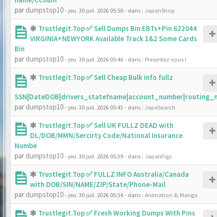
par
dumpstop10
- jeu. 30 juil. 2026 05:50
- dans :
JapanShop
Trustlegit.Top ✅ Sell Dumps Bin EBTs+Pin 622044
VIRGINIA+NEWYORK Available Track 1&2 Some Cards
Bin
par
dumpstop10
- jeu. 30 juil. 2026 05:46
- dans :
Presentez-vous !
Trustlegit.Top ✅ Sell Cheap Bulk info fullz
SSN|DateDOB|drivers_statefname|account_number|routing_
par
dumpstop10
- jeu. 30 juil. 2026 05:43
- dans :
JapaSearch
Trustlegit.Top ✅ Sell UK FULLZ DEAD with
DL/DOB/MMN/Sercirty Code/National Insurance
Numbe
par
dumpstop10
- jeu. 30 juil. 2026 05:39
- dans :
JapanFigs
Trustlegit.Top ✅ FULLZ INFO Australia/Canada
with DOB/SIN/NAME/ZIP/State/Phone-Mail
par
dumpstop10
- jeu. 30 juil. 2026 05:34
- dans :
Animation & Manga
Trustlegit.Top ✅ Fresh Working Dumps With Pins