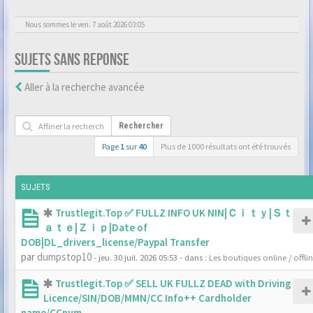
Nous sommes le ven. 7 août 2026 03:05
SUJETS SANS REPONSE
Aller à la recherche avancée
Rechercher
Page
1
sur
40
Plus de 1000 résultats ont été trouvés
SUJETS
Trustlegit.Top ✅ FULLZ INFO UK NIN|Ｃｉｔｙ|Ｓｔ
ａｔｅ|Ｚｉｐ|Date of
DOB|DL_drivers_license/Paypal Transfer
par
dumpstop10
- jeu. 30 juil. 2026 05:53
- dans :
Les boutiques online / offli
Trustlegit.Top ✅ SELL UK FULLZ DEAD with Driving
Licence/SIN/DOB/MMN/CC Info++ Cardholder
name/CCnum