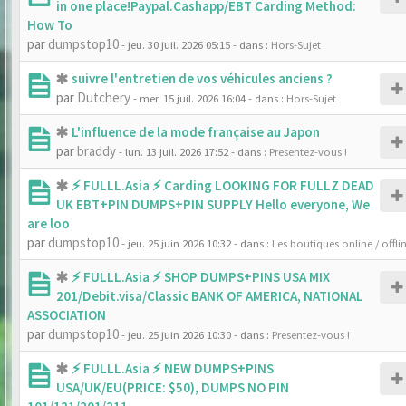
in one place!Paypal.Cashapp/EBT Carding Method:
How To
par
dumpstop10
- jeu. 30 juil. 2026 05:15
- dans :
Hors-Sujet
suivre l'entretien de vos véhicules anciens ?
par
Dutchery
- mer. 15 juil. 2026 16:04
- dans :
Hors-Sujet
L'influence de la mode française au Japon
par
braddy
- lun. 13 juil. 2026 17:52
- dans :
Presentez-vous !
⚡ FULLL.Asia ⚡ Carding LOOKING FOR FULLZ DEAD
UK EBT+PIN DUMPS+PIN SUPPLY Hello everyone, We
are loo
par
dumpstop10
- jeu. 25 juin 2026 10:32
- dans :
Les boutiques online / offli
⚡ FULLL.Asia ⚡ SHOP DUMPS+PINS USA MIX
201/Debit.visa/Classic BANK OF AMERICA, NATIONAL
ASSOCIATION
par
dumpstop10
- jeu. 25 juin 2026 10:30
- dans :
Presentez-vous !
⚡ FULLL.Asia ⚡ NEW DUMPS+PINS
USA/UK/EU(PRICE: $50), DUMPS NO PIN