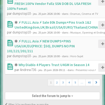
FRESH 100% Vendor Fullz SSN DOB DL USA FRESH
100% Fomat:
par
dumpstop10
- jeu. 25 juin 2026 10:06
- dans :
Dramas, Cinema et TV
⚡ FULLL.Asia ⚡ Sale 80k Dumps+Pins track 1&2
UnitedKingdom,UK/Brazil/USA/EURO/Thailand/CHINA
par
dumpstop10
- jeu. 25 juin 2026 10:00
- dans :
Musique, Opening et Endin
⚡ FULLL.Asia ⚡ NEW DUMPS+PINS
USA/UK/EU(PRICE: $50), DUMPS NO PIN
101/121/201/211
par
dumpstop10
- jeu. 25 juin 2026 10:00
- dans :
Hors-Sujet
Why Diablo 4 Players Trust U4GM in Season 14
par
Andrew736
- jeu. 25 juin 2026 09:11
- dans :
Presentez-vous !
1
2
3
4
5
…
40
Select the forum to jump to
Aller à la recherche avancée