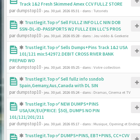
Track 1&2 Fresh Skimmed Amex CCV FULLZ STORE
par
dumpstop10
- jeu. 30 juil. 2026 05:31
- dans :
Tutoriels
Trustlegit.Top ✅ Sell FULLZ INFO LLC NIN DOB
SSN-DL-ID-PASSPORTS W2 FULLZ EIN LLC'S PROS
par
dumpstop10
- jeu. 30 juil. 2026 05:28
- dans :
Jeu vidéo & Geekerie
Trustlegit.Top ✅ Sells Dumps+Pins Track 1&2 USA
101/121 mix:542972.DEBIT CROSS RIVER BANK
PREPAID WO
par
dumpstop10
- jeu. 30 juil. 2026 05:25
- dans :
Votre collection
Trustlegit.Top ✅ Sell fullz info ssndob
Spain,Gemany,Aus,Canada with DL SIN
par
dumpstop10
- jeu. 30 juil. 2026 05:24
- dans :
Dramas, Cinema et TV
Trustlegit.Top ✅ NEW DUMPS+PINS
USA/UK/EU(PRICE: $50), DUMPS NO PIN
101/121/201/211
par
dumpstop10
- jeu. 30 juil. 2026 05:17
- dans :
Musique, Opening et Ending
Trustlegit.Top ✅ DUMPS+PINS, EBT+PINS, CC+CVV