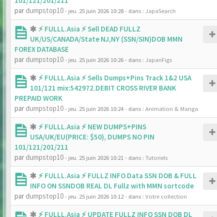
101/121/201/211
par
dumpstop10
- jeu. 25 juin 2026 10:28
- dans :
JapaSearch
⚡ FULLL.Asia ⚡ Sell DEAD FULLZ
UK/US/CANADA/State NJ,NY (SSN/SIN)DOB MMN
FOREX DATABASE
par
dumpstop10
- jeu. 25 juin 2026 10:26
- dans :
JapanFigs
⚡ FULLL.Asia ⚡ Sells Dumps+Pins Track 1&2 USA
101/121 mix:542972.DEBIT CROSS RIVER BANK
PREPAID WORK
par
dumpstop10
- jeu. 25 juin 2026 10:24
- dans :
Animation & Manga
⚡ FULLL.Asia ⚡ NEW DUMPS+PINS
USA/UK/EU(PRICE: $50), DUMPS NO PIN
101/121/201/211
par
dumpstop10
- jeu. 25 juin 2026 10:21
- dans :
Tutoriels
⚡ FULLL.Asia ⚡ FULLZ INFO Data SSN DOB & FULL
INFO ON SSNDOB REAL DL Fullz with MMN sortcode
par
dumpstop10
- jeu. 25 juin 2026 10:12
- dans :
Votre collection
⚡ FULLL.Asia ⚡ UPDATE FULLZ INFO SSN DOB DL