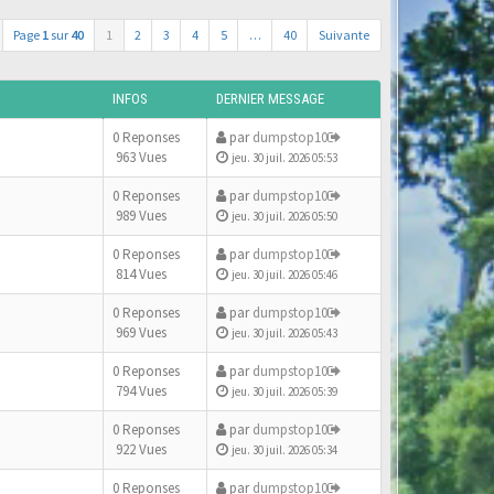
Page
1
sur
40
1
2
3
4
5
…
40
Suivante
INFOS
DERNIER MESSAGE
0 Reponses
par
dumpstop10
963 Vues
jeu. 30 juil. 2026 05:53
0 Reponses
par
dumpstop10
989 Vues
jeu. 30 juil. 2026 05:50
0 Reponses
par
dumpstop10
814 Vues
jeu. 30 juil. 2026 05:46
0 Reponses
par
dumpstop10
969 Vues
jeu. 30 juil. 2026 05:43
0 Reponses
par
dumpstop10
794 Vues
jeu. 30 juil. 2026 05:39
0 Reponses
par
dumpstop10
922 Vues
jeu. 30 juil. 2026 05:34
0 Reponses
par
dumpstop10