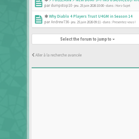
par
dumpstop10
- jeu. 25 juin 2026 10:00
- dans :
Hors-Sujet
Why Diablo 4 Players Trust U4GM in Season 14
par
Andrew736
- jeu. 25 juin 2026 09:11
- dans :
Presentez-vous !
Select the forum to jump to
Aller à la recherche avancée