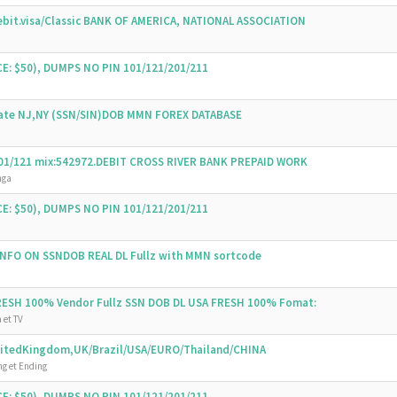
bit.visa/Classic BANK OF AMERICA, NATIONAL ASSOCIATION
E: $50), DUMPS NO PIN 101/121/201/211
State NJ,NY (SSN/SIN)DOB MMN FOREX DATABASE
 101/121 mix:542972.DEBIT CROSS RIVER BANK PREPAID WORK
nga
E: $50), DUMPS NO PIN 101/121/201/211
 INFO ON SSNDOB REAL DL Fullz with MMN sortcode
FRESH 100% Vendor Fullz SSN DOB DL USA FRESH 100% Fomat:
 et TV
UnitedKingdom,UK/Brazil/USA/EURO/Thailand/CHINA
g et Ending
E: $50), DUMPS NO PIN 101/121/201/211