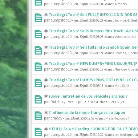
par
dumpstop10
- jeu. 30 juil. 2026 05:31
- dans :
Tutoriels
Trustlegit.Top ✅ Sell FULLZ INFO LLC NIN DOB 
par
dumpstop10
- jeu. 30 juil. 2026 05:28
- dans :
Jeu vidéo & Geek
Trustlegit.Top ✅ Sells Dumps+Pins Track 1&2 U
par
dumpstop10
- jeu. 30 juil. 2026 05:25
- dans :
Votre collection
Trustlegit.Top ✅ Sell fullz info ssndob Spain,G
par
dumpstop10
- jeu. 30 juil. 2026 05:24
- dans :
Dramas, Cinema
Trustlegit.Top ✅ NEW DUMPS+PINS USA/UK/EU(PR
par
dumpstop10
- jeu. 30 juil. 2026 05:17
- dans :
Musique, Openin
Trustlegit.Top ✅ DUMPS+PINS, EBT+PINS, CC+CV
par
dumpstop10
- jeu. 30 juil. 2026 05:15
- dans :
Hors-Sujet
suivre l'entretien de vos véhicules anciens ?
par
Dutchery
- mer. 15 juil. 2026 16:04
- dans :
Hors-Sujet
L'influence de la mode française au Japon
par
braddy
- lun. 13 juil. 2026 17:52
- dans :
Presentez-vous !
⚡ FULLL.Asia ⚡ Carding LOOKING FOR FULLZ DEAD
par
dumpstop10
- jeu. 25 juin 2026 10:32
- dans :
Les boutiques onl