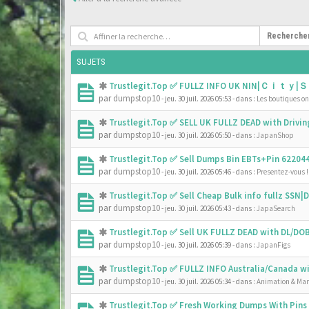
Recherche
SUJETS
Trustlegit.Top ✅ FULLZ INFO UK NIN|Ｃｉｔｙ|Ｓ
par
dumpstop10
- jeu. 30 juil. 2026 05:53
- dans :
Les boutiques onl
Trustlegit.Top ✅ SELL UK FULLZ DEAD with Driv
par
dumpstop10
- jeu. 30 juil. 2026 05:50
- dans :
JapanShop
Trustlegit.Top ✅ Sell Dumps Bin EBTs+Pin 6220
par
dumpstop10
- jeu. 30 juil. 2026 05:46
- dans :
Presentez-vous !
Trustlegit.Top ✅ Sell Cheap Bulk info fullz SS
par
dumpstop10
- jeu. 30 juil. 2026 05:43
- dans :
JapaSearch
Trustlegit.Top ✅ Sell UK FULLZ DEAD with DL/D
par
dumpstop10
- jeu. 30 juil. 2026 05:39
- dans :
JapanFigs
Trustlegit.Top ✅ FULLZ INFO Australia/Canada 
par
dumpstop10
- jeu. 30 juil. 2026 05:34
- dans :
Animation & Ma
Trustlegit.Top ✅ Fresh Working Dumps With Pin