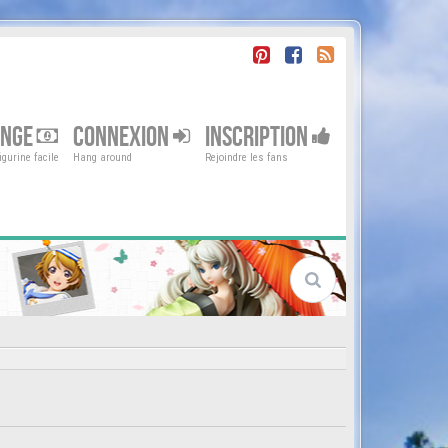
ENGE
CONNEXION
INSCRIPTION
gurine facile
Hang around
Rejoindre les fans