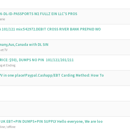
SSN-DL-ID-PASSPORTS W2 FULLZ EIN LLC'S PROS
erie
SA 101/121 mix:542972.DEBIT CROSS RIVER BANK PREPAID WO
emany,Aus,Canada with DL SIN
 et TV
ICE: $50), DUMPS NO PIN 101/121/201/211
g et Ending
V in one place!Paypal.Cashapp/EBT Carding Method: How To
 UK EBT+PIN DUMPS+PIN SUPPLY Hello everyone, We are loo
ine / offline