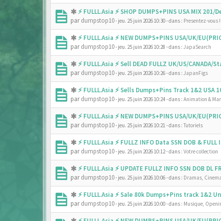
⚡ FULLL.Asia ⚡ SHOP DUMPS+PINS USA MIX 201/De
par
dumpstop10
- jeu. 25 juin 2026 10:30
- dans :
Presentez-vous !
⚡ FULLL.Asia ⚡ NEW DUMPS+PINS USA/UK/EU(PRIC
par
dumpstop10
- jeu. 25 juin 2026 10:28
- dans :
JapaSearch
⚡ FULLL.Asia ⚡ Sell DEAD FULLZ UK/US/CANADA/
par
dumpstop10
- jeu. 25 juin 2026 10:26
- dans :
JapanFigs
⚡ FULLL.Asia ⚡ Sells Dumps+Pins Track 1&2 USA
par
dumpstop10
- jeu. 25 juin 2026 10:24
- dans :
Animation & Ma
⚡ FULLL.Asia ⚡ NEW DUMPS+PINS USA/UK/EU(PRIC
par
dumpstop10
- jeu. 25 juin 2026 10:21
- dans :
Tutoriels
⚡ FULLL.Asia ⚡ FULLZ INFO Data SSN DOB & FULL
par
dumpstop10
- jeu. 25 juin 2026 10:12
- dans :
Votre collection
⚡ FULLL.Asia ⚡ UPDATE FULLZ INFO SSN DOB DL 
par
dumpstop10
- jeu. 25 juin 2026 10:06
- dans :
Dramas, Cinema
⚡ FULLL.Asia ⚡ Sale 80k Dumps+Pins track 1&2 
par
dumpstop10
- jeu. 25 juin 2026 10:00
- dans :
Musique, Openin
⚡ FULLL.Asia ⚡ NEW DUMPS+PINS USA/UK/EU(PRIC