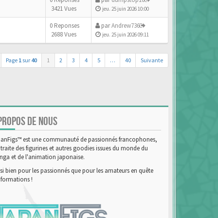
3421 Vues
jeu. 25 juin 2026 10:00
0 Reponses
par
Andrew736
2688 Vues
jeu. 25 juin 2026 09:11
Page
1
sur
40
1
2
3
4
5
…
40
Suivante
PROPOS DE NOUS
anFigs™ est une communauté de passionnés francophones,
 traite des figurines et autres goodies issues du monde du
ga et de l'animation japonaise.
si bien pour les passionnés que pour les amateurs en quête
nformations !