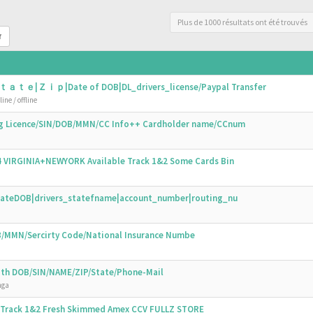
Plus de 1000 résultats ont été trouvés
r
ｔａｔｅ|Ｚｉｐ|Date of DOB|DL_drivers_license/Paypal Transfer
ine / offline
ing Licence/SIN/DOB/MMN/CC Info++ Cardholder name/CCnum
44 VIRGINIA+NEWYORK Available Track 1&2 Some Cards Bin
N|DateDOB|drivers_statefname|account_number|routing_nu
OB/MMN/Sercirty Code/National Insurance Numbe
with DOB/SIN/NAME/ZIP/State/Phone-Mail
nga
s Track 1&2 Fresh Skimmed Amex CCV FULLZ STORE