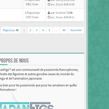
3451 Vues
jeu. 25 juin 2026 10:00
0 Reponses
par
Andrew736
2707 Vues
jeu. 25 juin 2026 09:11
Page
1
sur
40
1
2
3
4
5
…
40
Suivante
PROPOS DE NOUS
anFigs™ est une communauté de passionnés francophones,
 traite des figurines et autres goodies issues du monde du
ga et de l'animation japonaise.
si bien pour les passionnés que pour les amateurs en quête
nformations !