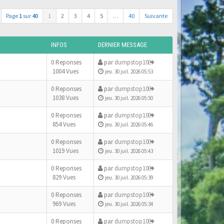
Page
1
sur
40
1
2
3
4
5
…
40
Suivante
INFOS
DERNIER MESSAGE
0 Reponses
par
dumpstop10
1004 Vues
jeu. 30 juil. 2026 05:53
0 Reponses
par
dumpstop10
1038 Vues
jeu. 30 juil. 2026 05:50
0 Reponses
par
dumpstop10
854 Vues
jeu. 30 juil. 2026 05:46
0 Reponses
par
dumpstop10
1019 Vues
jeu. 30 juil. 2026 05:43
0 Reponses
par
dumpstop10
829 Vues
jeu. 30 juil. 2026 05:39
0 Reponses
par
dumpstop10
969 Vues
jeu. 30 juil. 2026 05:34
0 Reponses
par
dumpstop10