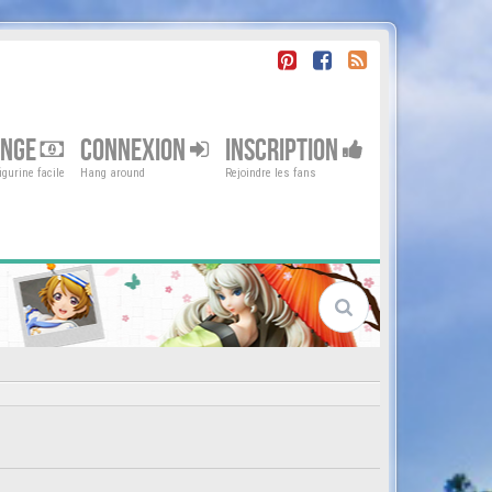
ENGE
CONNEXION
INSCRIPTION
gurine facile
Hang around
Rejoindre les fans