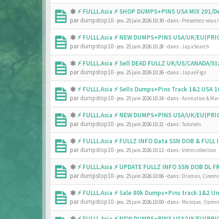
⚡ FULLL.Asia ⚡ SHOP DUMPS+PINS USA MIX 201/De
par
dumpstop10
- jeu. 25 juin 2026 10:30
- dans :
Presentez-vous !
⚡ FULLL.Asia ⚡ NEW DUMPS+PINS USA/UK/EU(PRIC
par
dumpstop10
- jeu. 25 juin 2026 10:28
- dans :
JapaSearch
⚡ FULLL.Asia ⚡ Sell DEAD FULLZ UK/US/CANADA/
par
dumpstop10
- jeu. 25 juin 2026 10:26
- dans :
JapanFigs
⚡ FULLL.Asia ⚡ Sells Dumps+Pins Track 1&2 USA
par
dumpstop10
- jeu. 25 juin 2026 10:24
- dans :
Animation & Ma
⚡ FULLL.Asia ⚡ NEW DUMPS+PINS USA/UK/EU(PRIC
par
dumpstop10
- jeu. 25 juin 2026 10:21
- dans :
Tutoriels
⚡ FULLL.Asia ⚡ FULLZ INFO Data SSN DOB & FULL
par
dumpstop10
- jeu. 25 juin 2026 10:12
- dans :
Votre collection
⚡ FULLL.Asia ⚡ UPDATE FULLZ INFO SSN DOB DL 
par
dumpstop10
- jeu. 25 juin 2026 10:06
- dans :
Dramas, Cinema
⚡ FULLL.Asia ⚡ Sale 80k Dumps+Pins track 1&2 
par
dumpstop10
- jeu. 25 juin 2026 10:00
- dans :
Musique, Openin
⚡ FULLL.Asia ⚡ NEW DUMPS+PINS USA/UK/EU(PRIC