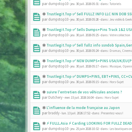
par
dumpstop10
- jeu. 30 juil. 2026 05:31
- dans :
Tutoriels
Trustlegit.Top ✅ Sell FULLZ INFO LLC NIN DOB 
par
dumpstop10
- jeu. 30 juil. 2026 05:28
- dans :
Jeu vidéo & Geek
Trustlegit.Top ✅ Sells Dumps+Pins Track 1&2 U
par
dumpstop10
- jeu. 30 juil. 2026 05:25
- dans :
Votre collection
Trustlegit.Top ✅ Sell fullz info ssndob Spain,G
par
dumpstop10
- jeu. 30 juil. 2026 05:24
- dans :
Dramas, Cinema
Trustlegit.Top ✅ NEW DUMPS+PINS USA/UK/EU(PR
par
dumpstop10
- jeu. 30 juil. 2026 05:17
- dans :
Musique, Openin
Trustlegit.Top ✅ DUMPS+PINS, EBT+PINS, CC+CV
par
dumpstop10
- jeu. 30 juil. 2026 05:15
- dans :
Hors-Sujet
suivre l'entretien de vos véhicules anciens ?
par
Dutchery
- mer. 15 juil. 2026 16:04
- dans :
Hors-Sujet
L'influence de la mode française au Japon
par
braddy
- lun. 13 juil. 2026 17:52
- dans :
Presentez-vous !
⚡ FULLL.Asia ⚡ Carding LOOKING FOR FULLZ DEAD
par
dumpstop10
- jeu. 25 juin 2026 10:32
- dans :
Les boutiques onl