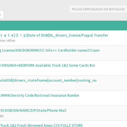
Plus de 1000 résultats ont été trouvés
r
ｔａｔｅ|Ｚｉｐ|Date of DOB|DL_drivers_license/Paypal Transfer
ine / offline
ing Licence/SIN/DOB/MMN/CC Info++ Cardholder name/CCnum
44 VIRGINIA+NEWYORK Available Track 1&2 Some Cards Bin
N|DateDOB|drivers_statefname|account_number|routing_nu
OB/MMN/Sercirty Code/National Insurance Numbe
with DOB/SIN/NAME/ZIP/State/Phone-Mail
nga
s Track 1&2 Fresh Skimmed Amex CCV FULLZ STORE