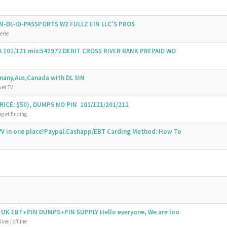
SSN-DL-ID-PASSPORTS W2 FULLZ EIN LLC'S PROS
erie
SA 101/121 mix:542972.DEBIT CROSS RIVER BANK PREPAID WO
emany,Aus,Canada with DL SIN
 et TV
ICE: $50), DUMPS NO PIN 101/121/201/211
g et Ending
V in one place!Paypal.Cashapp/EBT Carding Method: How To
 UK EBT+PIN DUMPS+PIN SUPPLY Hello everyone, We are loo
ine / offline