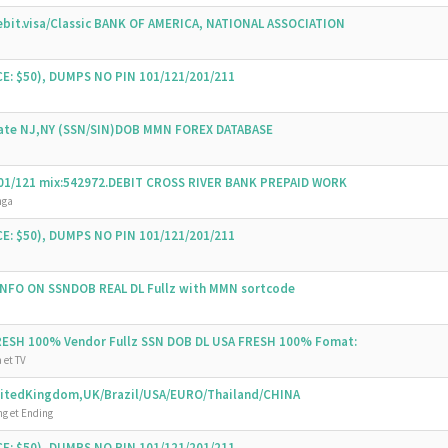
bit.visa/Classic BANK OF AMERICA, NATIONAL ASSOCIATION
E: $50), DUMPS NO PIN 101/121/201/211
State NJ,NY (SSN/SIN)DOB MMN FOREX DATABASE
 101/121 mix:542972.DEBIT CROSS RIVER BANK PREPAID WORK
nga
E: $50), DUMPS NO PIN 101/121/201/211
 INFO ON SSNDOB REAL DL Fullz with MMN sortcode
FRESH 100% Vendor Fullz SSN DOB DL USA FRESH 100% Fomat:
 et TV
UnitedKingdom,UK/Brazil/USA/EURO/Thailand/CHINA
g et Ending
E: $50), DUMPS NO PIN 101/121/201/211