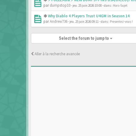
par
dumpstop10
- jeu. 25 juin 2026 10:00
- dans :
Hors-Sujet
Why Diablo 4 Players Trust U4GM in Season 14
par
Andrew736
- jeu. 25 juin 2026 09:11
- dans :
Presentez-vous !
Select the forum to jump to
Aller à la recherche avancée