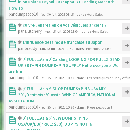
in one place!Paypal.Cashapp/EBT Carding Method:
How To
par
dumpstop10
- jeu. 30 juil. 2026 05:15
- dans :
Hors-Sujet
suivre l'entretien de vos véhicules anciens ?
par
Dutchery
- mer. 15 juil. 2026 16:04
- dans :
Hors-Sujet
L'influence de la mode française au Japon
par
braddy
- lun. 13 juil. 2026 17:52
- dans :
Presentez-vous !
⚡ FULLL.Asia ⚡ Carding LOOKING FOR FULLZ DEAD
UK EBT+PIN DUMPS+PIN SUPPLY Hello everyone, We
are loo
par
dumpstop10
- jeu. 25 juin 2026 10:32
- dans :
Les boutiques online / offli
⚡ FULLL.Asia ⚡ SHOP DUMPS+PINS USA MIX
201/Debit.visa/Classic BANK OF AMERICA, NATIONAL
ASSOCIATION
par
dumpstop10
- jeu. 25 juin 2026 10:30
- dans :
Presentez-vous !
⚡ FULLL.Asia ⚡ NEW DUMPS+PINS
USA/UK/EU(PRICE: $50), DUMPS NO PIN