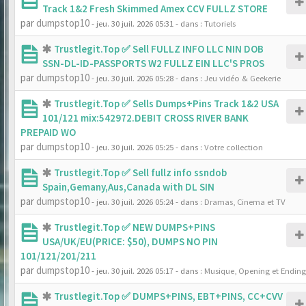
Track 1&2 Fresh Skimmed Amex CCV FULLZ STORE
par
dumpstop10
- jeu. 30 juil. 2026 05:31
- dans :
Tutoriels
Trustlegit.Top ✅ Sell FULLZ INFO LLC NIN DOB
SSN-DL-ID-PASSPORTS W2 FULLZ EIN LLC'S PROS
par
dumpstop10
- jeu. 30 juil. 2026 05:28
- dans :
Jeu vidéo & Geekerie
Trustlegit.Top ✅ Sells Dumps+Pins Track 1&2 USA
101/121 mix:542972.DEBIT CROSS RIVER BANK
PREPAID WO
par
dumpstop10
- jeu. 30 juil. 2026 05:25
- dans :
Votre collection
Trustlegit.Top ✅ Sell fullz info ssndob
Spain,Gemany,Aus,Canada with DL SIN
par
dumpstop10
- jeu. 30 juil. 2026 05:24
- dans :
Dramas, Cinema et TV
Trustlegit.Top ✅ NEW DUMPS+PINS
USA/UK/EU(PRICE: $50), DUMPS NO PIN
101/121/201/211
par
dumpstop10
- jeu. 30 juil. 2026 05:17
- dans :
Musique, Opening et Ending
Trustlegit.Top ✅ DUMPS+PINS, EBT+PINS, CC+CVV