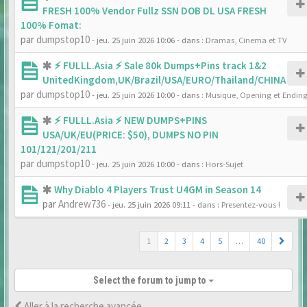
FRESH 100% Vendor Fullz SSN DOB DL USA FRESH
100% Fomat:
par
dumpstop10
- jeu. 25 juin 2026 10:06
- dans :
Dramas, Cinema et TV
⚡ FULLL.Asia ⚡ Sale 80k Dumps+Pins track 1&2
UnitedKingdom,UK/Brazil/USA/EURO/Thailand/CHINA
par
dumpstop10
- jeu. 25 juin 2026 10:00
- dans :
Musique, Opening et Endin
⚡ FULLL.Asia ⚡ NEW DUMPS+PINS
USA/UK/EU(PRICE: $50), DUMPS NO PIN
101/121/201/211
par
dumpstop10
- jeu. 25 juin 2026 10:00
- dans :
Hors-Sujet
Why Diablo 4 Players Trust U4GM in Season 14
par
Andrew736
- jeu. 25 juin 2026 09:11
- dans :
Presentez-vous !
1
2
3
4
5
…
40
Select the forum to jump to
Aller à la recherche avancée