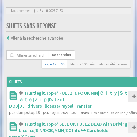
Nous sommes le jeu. 6 août 2026 21:33
SUJETS SANS REPONSE
Aller à la recherche avancée
Rechercher
Page
1
sur
40
Plus de 1000 résultats ont été trouvés
SUJETS
Trustlegit.Top ✅ FULLZ INFO UK NIN|Ｃｉｔｙ|Ｓｔ
ａｔｅ|Ｚｉｐ|Date of
DOB|DL_drivers_license/Paypal Transfer
par
dumpstop10
- jeu. 30 juil. 2026 05:53
- dans :
Les boutiques online / offli
Trustlegit.Top ✅ SELL UK FULLZ DEAD with Driving
Licence/SIN/DOB/MMN/CC Info++ Cardholder
name/CCnum