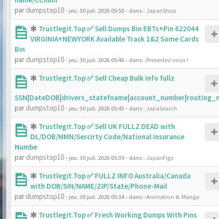
par
dumpstop10
- jeu. 30 juil. 2026 05:50
- dans :
JapanShop
Trustlegit.Top ✅ Sell Dumps Bin EBTs+Pin 622044
VIRGINIA+NEWYORK Available Track 1&2 Some Cards
Bin
par
dumpstop10
- jeu. 30 juil. 2026 05:46
- dans :
Presentez-vous !
Trustlegit.Top ✅ Sell Cheap Bulk info fullz
SSN|DateDOB|drivers_statefname|account_number|routing_
par
dumpstop10
- jeu. 30 juil. 2026 05:43
- dans :
JapaSearch
Trustlegit.Top ✅ Sell UK FULLZ DEAD with
DL/DOB/MMN/Sercirty Code/National Insurance
Numbe
par
dumpstop10
- jeu. 30 juil. 2026 05:39
- dans :
JapanFigs
Trustlegit.Top ✅ FULLZ INFO Australia/Canada
with DOB/SIN/NAME/ZIP/State/Phone-Mail
par
dumpstop10
- jeu. 30 juil. 2026 05:34
- dans :
Animation & Manga
Trustlegit.Top ✅ Fresh Working Dumps With Pins