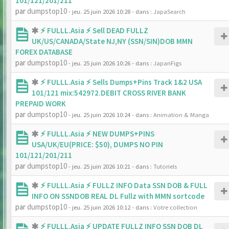
101/121/201/211
par
dumpstop10
- jeu. 25 juin 2026 10:28
- dans :
JapaSearch
⚡ FULLL.Asia ⚡ Sell DEAD FULLZ
UK/US/CANADA/State NJ,NY (SSN/SIN)DOB MMN
FOREX DATABASE
par
dumpstop10
- jeu. 25 juin 2026 10:26
- dans :
JapanFigs
⚡ FULLL.Asia ⚡ Sells Dumps+Pins Track 1&2 USA
101/121 mix:542972.DEBIT CROSS RIVER BANK
PREPAID WORK
par
dumpstop10
- jeu. 25 juin 2026 10:24
- dans :
Animation & Manga
⚡ FULLL.Asia ⚡ NEW DUMPS+PINS
USA/UK/EU(PRICE: $50), DUMPS NO PIN
101/121/201/211
par
dumpstop10
- jeu. 25 juin 2026 10:21
- dans :
Tutoriels
⚡ FULLL.Asia ⚡ FULLZ INFO Data SSN DOB & FULL
INFO ON SSNDOB REAL DL Fullz with MMN sortcode
par
dumpstop10
- jeu. 25 juin 2026 10:12
- dans :
Votre collection
⚡ FULLL.Asia ⚡ UPDATE FULLZ INFO SSN DOB DL