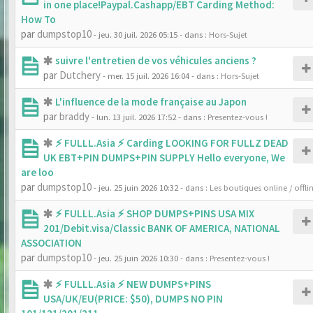
in one place!Paypal.Cashapp/EBT Carding Method:
How To
par
dumpstop10
- jeu. 30 juil. 2026 05:15
- dans :
Hors-Sujet
suivre l'entretien de vos véhicules anciens ?
par
Dutchery
- mer. 15 juil. 2026 16:04
- dans :
Hors-Sujet
L'influence de la mode française au Japon
par
braddy
- lun. 13 juil. 2026 17:52
- dans :
Presentez-vous !
⚡ FULLL.Asia ⚡ Carding LOOKING FOR FULLZ DEAD
UK EBT+PIN DUMPS+PIN SUPPLY Hello everyone, We
are loo
par
dumpstop10
- jeu. 25 juin 2026 10:32
- dans :
Les boutiques online / offli
⚡ FULLL.Asia ⚡ SHOP DUMPS+PINS USA MIX
201/Debit.visa/Classic BANK OF AMERICA, NATIONAL
ASSOCIATION
par
dumpstop10
- jeu. 25 juin 2026 10:30
- dans :
Presentez-vous !
⚡ FULLL.Asia ⚡ NEW DUMPS+PINS
USA/UK/EU(PRICE: $50), DUMPS NO PIN