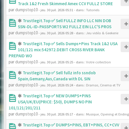
Track 1&2 Fresh Skimmed Amex CCV FULLZ STORE
par
dumpstop10
- jeu. 30 juil. 2026 05:31
- dans :
Tutoriels
Trustlegit.Top ✅ Sell FULLZ INFO LLC NIN DOB
SSN-DL-ID-PASSPORTS W2 FULLZ EIN LLC'S PROS
par
dumpstop10
- jeu. 30 juil. 2026 05:28
- dans :
Jeu vidéo & Geekerie
Trustlegit.Top ✅ Sells Dumps+Pins Track 1&2 USA
101/121 mix:542972.DEBIT CROSS RIVER BANK
PREPAID WO
par
dumpstop10
- jeu. 30 juil. 2026 05:25
- dans :
Votre collection
Trustlegit.Top ✅ Sell fullz info ssndob
Spain,Gemany,Aus,Canada with DL SIN
par
dumpstop10
- jeu. 30 juil. 2026 05:24
- dans :
Dramas, Cinema et TV
Trustlegit.Top ✅ NEW DUMPS+PINS
USA/UK/EU(PRICE: $50), DUMPS NO PIN
101/121/201/211
par
dumpstop10
- jeu. 30 juil. 2026 05:17
- dans :
Musique, Opening et Ending
Trustlegit.Top ✅ DUMPS+PINS, EBT+PINS, CC+CVV