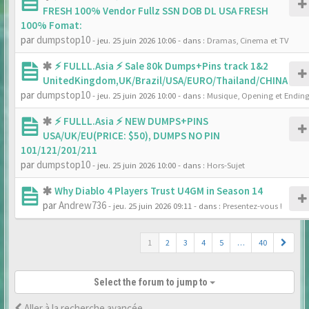
FRESH 100% Vendor Fullz SSN DOB DL USA FRESH
100% Fomat:
par
dumpstop10
- jeu. 25 juin 2026 10:06
- dans :
Dramas, Cinema et TV
⚡ FULLL.Asia ⚡ Sale 80k Dumps+Pins track 1&2
UnitedKingdom,UK/Brazil/USA/EURO/Thailand/CHINA
par
dumpstop10
- jeu. 25 juin 2026 10:00
- dans :
Musique, Opening et Endin
⚡ FULLL.Asia ⚡ NEW DUMPS+PINS
USA/UK/EU(PRICE: $50), DUMPS NO PIN
101/121/201/211
par
dumpstop10
- jeu. 25 juin 2026 10:00
- dans :
Hors-Sujet
Why Diablo 4 Players Trust U4GM in Season 14
par
Andrew736
- jeu. 25 juin 2026 09:11
- dans :
Presentez-vous !
1
2
3
4
5
…
40
Select the forum to jump to
Aller à la recherche avancée