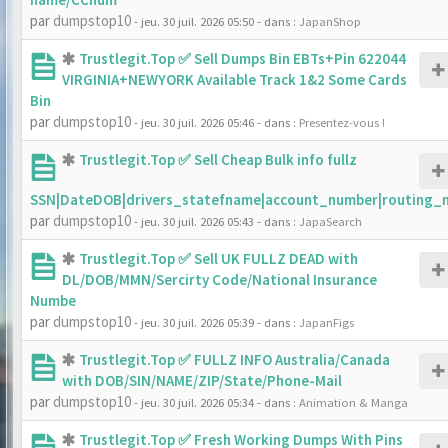
par
dumpstop10
- jeu. 30 juil. 2026 05:50
- dans :
JapanShop
Trustlegit.Top ✅ Sell Dumps Bin EBTs+Pin 622044
VIRGINIA+NEWYORK Available Track 1&2 Some Cards
Bin
par
dumpstop10
- jeu. 30 juil. 2026 05:46
- dans :
Presentez-vous !
Trustlegit.Top ✅ Sell Cheap Bulk info fullz
SSN|DateDOB|drivers_statefname|account_number|routing_
par
dumpstop10
- jeu. 30 juil. 2026 05:43
- dans :
JapaSearch
Trustlegit.Top ✅ Sell UK FULLZ DEAD with
DL/DOB/MMN/Sercirty Code/National Insurance
Numbe
par
dumpstop10
- jeu. 30 juil. 2026 05:39
- dans :
JapanFigs
Trustlegit.Top ✅ FULLZ INFO Australia/Canada
with DOB/SIN/NAME/ZIP/State/Phone-Mail
par
dumpstop10
- jeu. 30 juil. 2026 05:34
- dans :
Animation & Manga
Trustlegit.Top ✅ Fresh Working Dumps With Pins