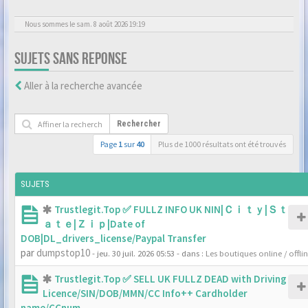
Nous sommes le sam. 8 août 2026 19:19
SUJETS SANS REPONSE
Aller à la recherche avancée
Rechercher
Page
1
sur
40
Plus de 1000 résultats ont été trouvés
SUJETS
Trustlegit.Top ✅ FULLZ INFO UK NIN|Ｃｉｔｙ|Ｓｔ
ａｔｅ|Ｚｉｐ|Date of
DOB|DL_drivers_license/Paypal Transfer
par
dumpstop10
- jeu. 30 juil. 2026 05:53
- dans :
Les boutiques online / offli
Trustlegit.Top ✅ SELL UK FULLZ DEAD with Driving
Licence/SIN/DOB/MMN/CC Info++ Cardholder
name/CCnum