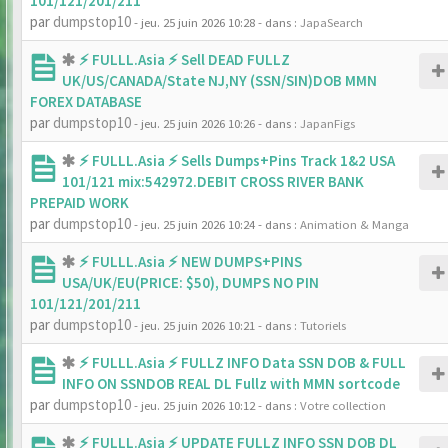
101/121/201/211
par
dumpstop10
- jeu. 25 juin 2026 10:28
- dans :
JapaSearch
⚡ FULLL.Asia ⚡ Sell DEAD FULLZ
UK/US/CANADA/State NJ,NY (SSN/SIN)DOB MMN
FOREX DATABASE
par
dumpstop10
- jeu. 25 juin 2026 10:26
- dans :
JapanFigs
⚡ FULLL.Asia ⚡ Sells Dumps+Pins Track 1&2 USA
101/121 mix:542972.DEBIT CROSS RIVER BANK
PREPAID WORK
par
dumpstop10
- jeu. 25 juin 2026 10:24
- dans :
Animation & Manga
⚡ FULLL.Asia ⚡ NEW DUMPS+PINS
USA/UK/EU(PRICE: $50), DUMPS NO PIN
101/121/201/211
par
dumpstop10
- jeu. 25 juin 2026 10:21
- dans :
Tutoriels
⚡ FULLL.Asia ⚡ FULLZ INFO Data SSN DOB & FULL
INFO ON SSNDOB REAL DL Fullz with MMN sortcode
par
dumpstop10
- jeu. 25 juin 2026 10:12
- dans :
Votre collection
⚡ FULLL.Asia ⚡ UPDATE FULLZ INFO SSN DOB DL